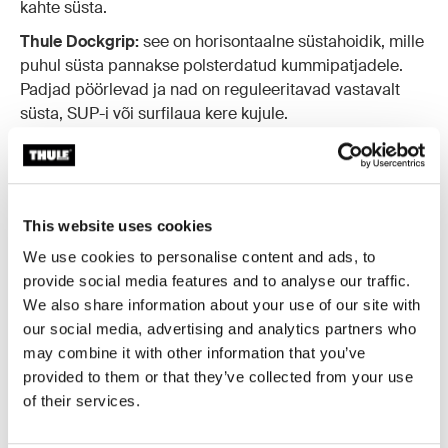
kahte süsta.
Thule Dockgrip:
see on horisontaalne süstahoidik, mille
puhul süsta pannakse polsterdatud kummipatjadele.
Padjad pöörlevad ja nad on reguleeritavad vastavalt
süsta, SUP-i või surfilaua kere kujule.
This website uses cookies
We use cookies to personalise content and ads, to
provide social media features and to analyse our traffic.
We also share information about your use of our site with
our social media, advertising and analytics partners who
Süsta ja jalgrattahoidiku
may combine it with other information that you’ve
transportimine?
provided to them or that they’ve collected from your use
of their services.
Kui soovite, et teie auto katusel jääks ruumi ka teiste
seadmete transportimiseks, nagu jalgratta veoks, siis