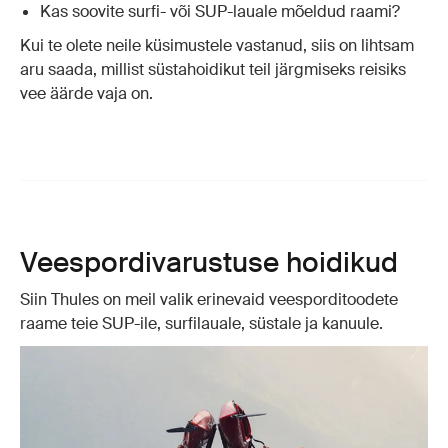
Kas soovite surfi- või SUP-lauale mõeldud raami?
Kui te olete neile küsimustele vastanud, siis on lihtsam
aru saada, millist süstahoidikut teil järgmiseks reisiks
vee äärde vaja on.
Veespordivarustuse hoidikud
Siin Thules on meil valik erinevaid veesporditoodete
raame teie SUP-ile, surfilauale, süstale ja kanuule.