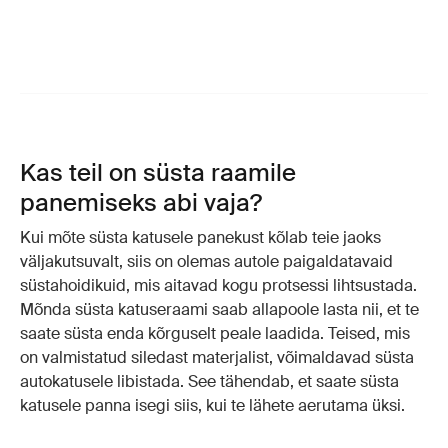
Kas teil on süsta raamile
panemiseks abi vaja?
Kui mõte süsta katusele panekust kõlab teie jaoks
väljakutsuvalt, siis on olemas autole paigaldatavaid
süstahoidikuid, mis aitavad kogu protsessi lihtsustada.
Mõnda süsta katuseraami saab allapoole lasta nii, et te
saate süsta enda kõrguselt peale laadida. Teised, mis
on valmistatud siledast materjalist, võimaldavad süsta
autokatusele libistada. See tähendab, et saate süsta
katusele panna isegi siis, kui te lähete aerutama üksi.