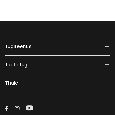
Tugiteenus
Toote tugi
Thule
Visit Thule on Facebook (external link)
Visit Thule on Instagram (external link)
Visit Thule on Youtube (external lin