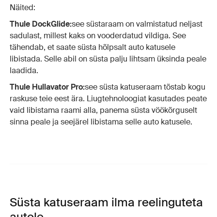
Näited:
Thule DockGlide:
see süstaraam on valmistatud neljast
sadulast, millest kaks on vooderdatud vildiga. See
tähendab, et saate süsta hõlpsalt auto katusele
libistada. Selle abil on süsta palju lihtsam üksinda peale
laadida.
Thule Hullavator Pro:
see süsta katuseraam tõstab kogu
raskuse teie eest ära. Liugtehnoloogiat kasutades peate
vaid libistama raami alla, panema süsta vöökõrguselt
sinna peale ja seejärel libistama selle auto katusele.
Süsta katuseraam ilma reelinguteta
autole