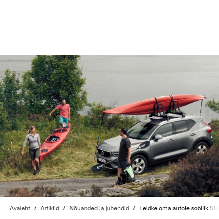
Avaleht
/
Artiklid
/
Nõuanded ja juhendid
/
Leidke oma autole sobilik SU