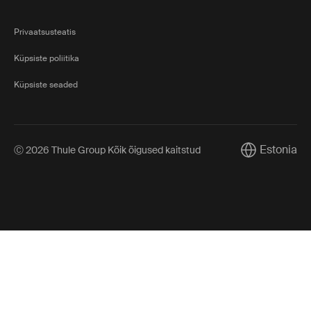
Privaatsusteatis
Küpsiste poliitika
Küpsiste seaded
Estonia
Ⓒ 2026 Thule Group Kõik õigused kaitstud
Current marke