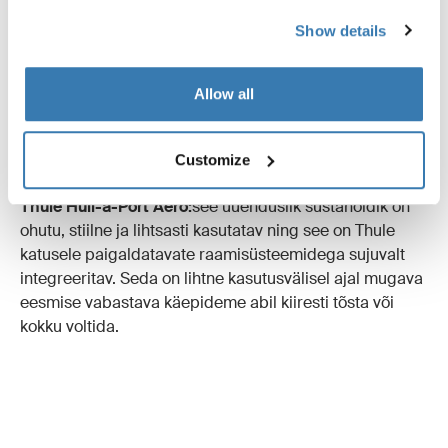
vertikaalne süstahoidik on tõenäoliselt parem valik,
Show details
kuna see jätab raamile ruumi ka muudele asjadele.
Näited:
Allow all
Thule Hull-a-Port:
see katuseraam on spetsiaalselt
loodud sellisena, mis võimaldab katusele mahutada
Customize
teisi tarvikuid, nagu jalgrattahoidik.
Thule Hull-a-Port Aero:
see uuenduslik süstahoidik on
ohutu, stiilne ja lihtsasti kasutatav ning see on Thule
katusele paigaldatavate raamisüsteemidega sujuvalt
integreeritav. Seda on lihtne kasutusvälisel ajal mugava
eesmise vabastava käepideme abil kiiresti tõsta või
kokku voltida.