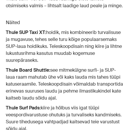
otsimiseks valmis – lihtsalt laadige laud peale ja minge.
Näited
Thule SUP Taxi XT:
hoidik, mis kombineerib turvalisuse
ja mugavuse, tehes selle turu kõige populaarsemaks
SUP-laua hoidikuks. Teleskoopdisain ning kiire ja lihtne
lukustusrihma kasutus muudab kogemuse
suurepäraseks.
Thule Board Shuttle:
see mitmekülgne surfi- ja SUP-
laua raam mahutab ühe või kaks lauda mis tahes tüüpi
katuseraamile. Teleskoopdisain võimaldab transportida
erinevas suuruses laudu ja pehme ilmastikukindel kate
kaitseb laudu sõidu ajal.
Thule Surf Pads:
kiire ja hõlbus viis igat tüüpi
veespordivarustuse ohutuks ja turvaliseks kandmiseks.
Suure tihedusega vahtpadjad kaitsevad teie varustust
sõidu ajal.