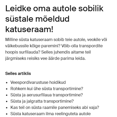
Leidke oma autole sobilik
süstale mõeldud
katuseraam!
Milline süsta katuseraam sobib teie autole, veokile või
väikebussile kõige paremini? Võib-olla transpordite
hoopis surfilauda? Selles juhendis aitame teil
järgmiseks reisiks vee äärde parima leida.
Selles artiklis
Veespordivarustuse hoidikud
Rohkem kui ühe süsta transportimine?
Süsta ja aerusurfilaua transportimine?
Süsta ja jalgratta transportimine?
Kas teil on süsta raamile panemiseks abi vaja?
Süsta katuseraam ilma reelinguteta autole