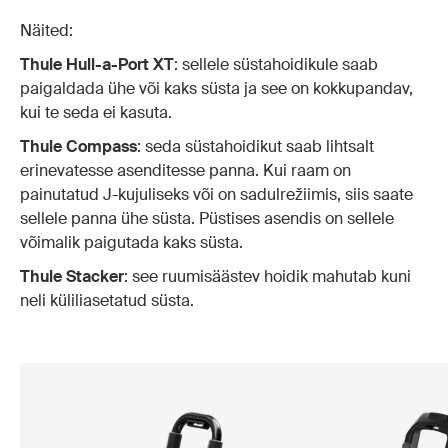
Näited:
Thule Hull-a-Port XT
: sellele süstahoidikule saab
paigaldada ühe või kaks süsta ja see on kokkupandav,
kui te seda ei kasuta.
Thule Compass
: seda süstahoidikut saab lihtsalt
erinevatesse asenditesse panna. Kui raam on
painutatud J-kujuliseks või on sadulrežiimis, siis saate
sellele panna ühe süsta. Püstises asendis on sellele
võimalik paigutada kaks süsta.
Thule Stacker
: see ruumisäästev hoidik mahutab kuni
neli küliliasetatud süsta.