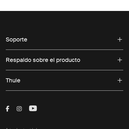
Soporte
Respaldo sobre el producto
Thule
Visit Thule on Facebook (external link)
Visit Thule on Instagram (external link)
Visit Thule on Youtube (external lin