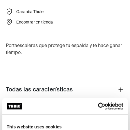
Garantía Thule
Encontrar en tienda
Portaescaleras que protege tu espalda y te hace ganar
tiempo.
Todas las características
Toggle features
Especificaciones técnicas
Toggle techspec
Instrucciones
Toggle guides and instructions
This website uses cookies