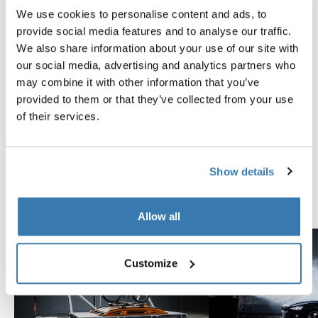
We use cookies to personalise content and ads, to
provide social media features and to analyse our traffic.
Probados al límite
We also share information about your use of our site with
our social media, advertising and analytics partners who
En el Thule Test Center™ ubicado en Hillerstorp,
may combine it with other information that you’ve
Suecia, los productos son sometidos a pruebas
provided to them or that they’ve collected from your use
extremas. Nuestros sistemas de portaequipajes están
of their services.
diseñados para cargar tus equipos y ser instalados de
la forma más segura y firme posible. A continuación, te
contamos algunas de las tantas pruebas que
Show details
realizamos.
Explora el Thule Test Center
Allow all
Customize