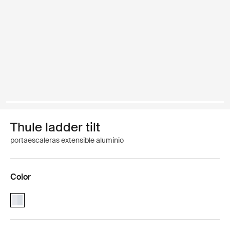
Thule ladder tilt
portaescaleras extensible aluminio
Color
Thule ladder tilt Aluminio (selected)