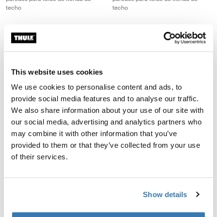
techo
techo
Thule Approach awning S/M toldo para tienda de techo para 2-3 person
Thule Approach awning L toldo de ti
Mid blue swatch (selected)
Mid blue swatch (selected)
Thule Approach awning S/M
Thule Approach awning L
This website uses cookies
toldo para tienda de techo para 2-3
toldo de tienda de techo para 4
personas
personas
We use cookies to personalise content and ads, to
provide social media features and to analyse our traffic.
We also share information about your use of our site with
Thule Starset tarp protección contra el clima Mid blue
our social media, advertising and analytics partners who
Thule Starset tarp Azul medio (selected)
may combine it with other information that you’ve
Thule Starset tarp
provided to them or that they’ve collected from your use
protección contra el clima
of their services.
Show details
Toldos para tiendas de techo: