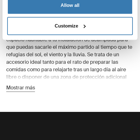
Allow all
protección y confort
adicionales
Customize
Los toldos para tiendas de techo añaden un cómodo
espacio habitable a tu instalación de acampada para
que puedas sacarle el máximo partido al tiempo que te
refugias del sol, el viento y la lluvia. Se trata de un
accesorio ideal tanto para el rato de preparar las
comidas como para relajarte tras un largo día al aire
libre o disponer de una zona de protección adicional
alrededor del vehículo.
Mostrar más
Diseñados para complementarse a la perfección con
las tiendas de techo Thule, nuestros toldos son fáciles
de montar y están preparados para resistir condiciones
cambiantes. Además, sus materiales ligeros y
resistentes proporcionan protección fiable frente a la
intemperie sin añadir volumen innecesario a tus