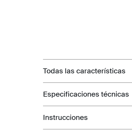
Todas las características
Toggle features
Especificaciones técnicas
Toggle techspec
Instrucciones
Toggle guides and instructions