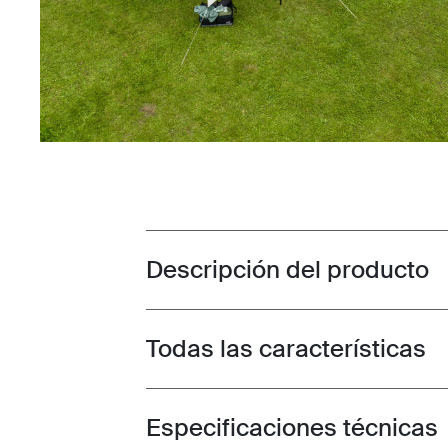
Descripción del producto
Toggle overview
Todas las características
Toggle features
Especificaciones técnicas
Toggle techspec