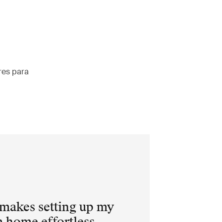
res para
makes setting up my
 home effortless.