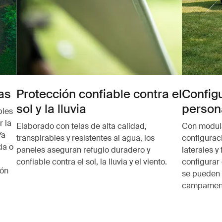
as
Protección confiable contra el
Config
sol y la lluvia
person
bles
r la
Elaborado con telas de alta calidad,
Con modula
Ya
transpirables y resistentes al agua, los
configuraci
da o
paneles aseguran refugio duradero y
laterales 
confiable contra el sol, la lluvia y el viento.
configurar
ión
se pueden 
campament