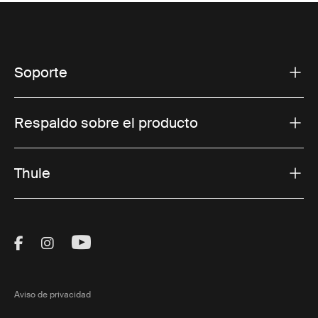
Soporte
Respaldo sobre el producto
Thule
Visit Thule on Facebook (external link)
Visit Thule on Instagram (external link)
Visit Thule on Youtube (external lin
Aviso de privacidad