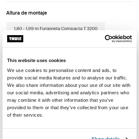
Altura de montaje
1.80 - 1.99 m Furgoneta Compacta T 3200
2.25 - 2.44 m Medio
2.45 - 2.64 m Grande
This website uses cookies
2.65 - 2.84 m X-Large
We use cookies to personalise content and ads, to
provide social media features and to analyse our traffic.
We also share information about your use of our site with
our social media, advertising and analytics partners who
Garantía Thule
may combine it with other information that you’ve
provided to them or that they’ve collected from your use
Encontrar en tienda
of their services.
Panel lateral de privacidad para toldos Thule para
Show details