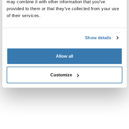
may combine it with other information that you’ve
Descripción del producto
Toggle overview
provided to them or that they’ve collected from your use
of their services.
Todas las características
Toggle features
Show details
Especificaciones técnicas
Toggle techspec
Allow all
Instrucciones
Toggle guides and instructions
Customize