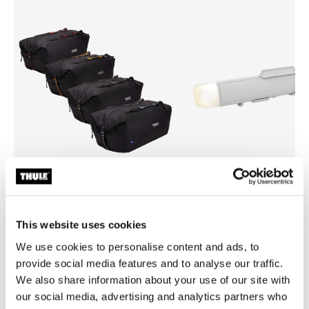
Thule GoPack duffel set
Thule box light
bolso de lona para portaequipajes de
Luz de la caja de carga
This website uses cookies
4 paquetes
We use cookies to personalise content and ads, to
provide social media features and to analyse our traffic.
We also share information about your use of our site with
our social media, advertising and analytics partners who