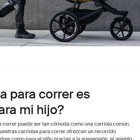
la para correr es
ra mi hijo?
para correr puede ser tan cómoda como una carriola común.
stras carriolas para correr ofrezcan un recorrido
adres como para el niño gracias a la suspensión, el asiento