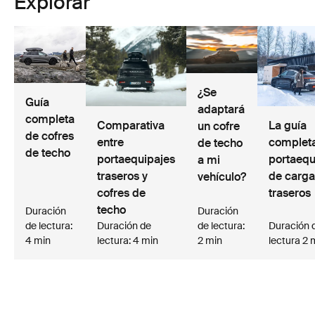
Explorar
¿Se
Guía
adaptará
completa
Comparativa
La guía
un cofre
de cofres
entre
complet
de techo
de techo
portaequipajes
portaequ
a mi
traseros y
de carga
vehículo?
cofres de
traseros
techo
Duración
Duración
de lectura:
Duración de
de lectura:
Duración 
4 min
lectura: 4 min
2 min
lectura 2 