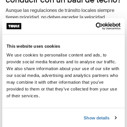
Aunque las regulaciones de tránsito locales siempre
tienen prioridad, no debes exceder la velocidad
máxima recomendada al conducir con un baúl de
techo, que generalmente es de 130 km/h.
Ten en cuenta que agregar una solución de carga a tu
This website uses cookies
techo podría cambiar el comportamiento de tu
vehículo. Ajusta tu velocidad según el peso total de la
We use cookies to personalise content and ads, to
carga, las condiciones climáticas (como vientos
provide social media features and to analyse our traffic.
cruzados fuertes) y la calidad del camino.
We also share information about your use of our site with
our social media, advertising and analytics partners who
may combine it with other information that you’ve
provided to them or that they’ve collected from your use
of their services.
Bueno saber
Show details
Un baúl de techo es una gran inversión que te