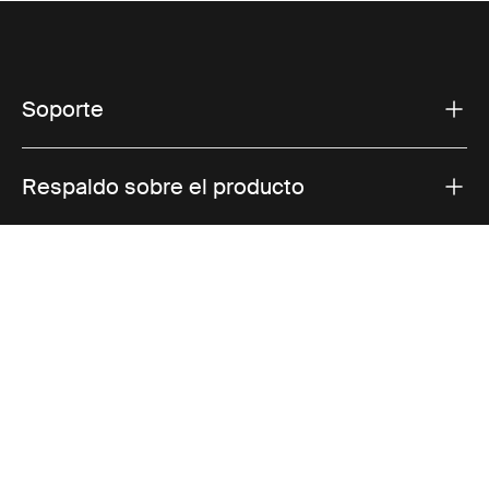
Soporte
Respaldo sobre el producto
Thule
Visit Thule on Facebook (external link)
Visit Thule on Instagram (external link)
Visit Thule on Youtube (external lin
Aviso de privacidad