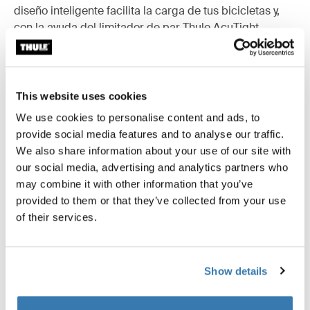
diseño inteligente facilita la carga de tus bicicletas y,
con la ayuda del limitador de par Thule AcuTight,
sabrás cuando las bicicletas están bien aseguradas.
Incluso con las bicicletas cargadas, todavía puedes
abrir convenientemente las puertas de la furgoneta y al
final de la temporada, el portabicicletas es fácil de
This website uses cookies
desmontar.
We use cookies to personalise content and ads, to
provide social media features and to analyse our traffic.
We also share information about your use of our site with
Información de compatibilidad
our social media, advertising and analytics partners who
Más información
may combine it with other information that you’ve
provided to them or that they’ve collected from your use
of their services.
Accesorios para Thule Elite Van XT
Show details