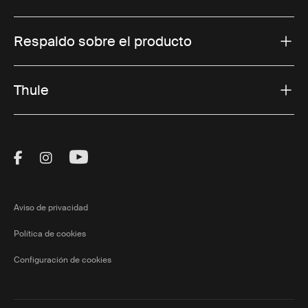
Respaldo sobre el producto
Thule
Visit Thule on Facebook (external link)
Visit Thule on Instagram (external link)
Visit Thule on Youtube (external lin
Aviso de privacidad
Política de cookies
Configuración de cookies