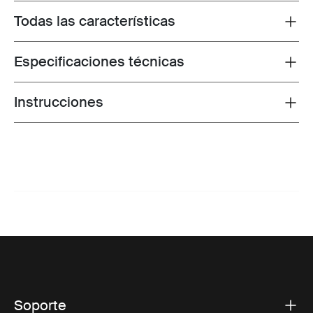
Todas las características
Toggle features
Especificaciones técnicas
Toggle techspec
Instrucciones
Toggle guides and instructions
Soporte