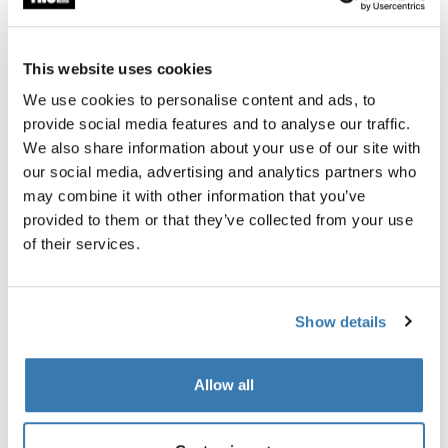
This website uses cookies
Garantía Thule
We use cookies to personalise content and ads, to
Encontrar en tienda
provide social media features and to analyse our traffic.
We also share information about your use of our site with
our social media, advertising and analytics partners who
Ayuda a mantener el frío alejado y las aventuras en
may combine it with other information that you’ve
marcha todo el año.
provided to them or that they’ve collected from your use
of their services.
Show details
Todas las características
Toggle features
Allow all
Especificaciones técnicas
Toggle techspec