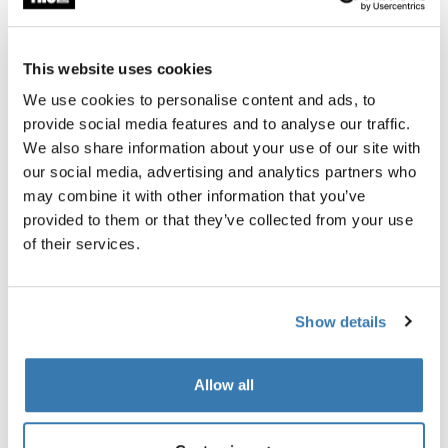
This website uses cookies
Garantía Thule
We use cookies to personalise content and ads, to
Encontrar en tienda
provide social media features and to analyse our traffic.
We also share information about your use of our site with
our social media, advertising and analytics partners who
Ayuda a mantener el frío alejado y las aventuras en
may combine it with other information that you’ve
marcha todo el año.
provided to them or that they’ve collected from your use
of their services.
Show details
Todas las características
Toggle features
Allow all
Especificaciones técnicas
Toggle techspec