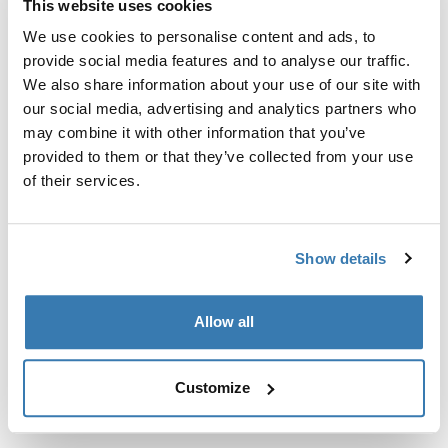
This website uses cookies
Kit de ajuste a la medida para montar un sistema de
portaequipajes de techo Thule en vehículos con puntos
We use cookies to personalise content and ads, to
de fijación integrados, perfil en T o puntos de fijación
provide social media features and to analyse our traffic.
de portaequipajes de instalación personalizada.
We also share information about your use of our site with
our social media, advertising and analytics partners who
may combine it with other information that you’ve
provided to them or that they’ve collected from your use
of their services.
Todas las características
Toggle features
Show details
Especificaciones técnicas
Toggle techspec
Allow all
Instrucciones
Toggle guides and instructions
Customize