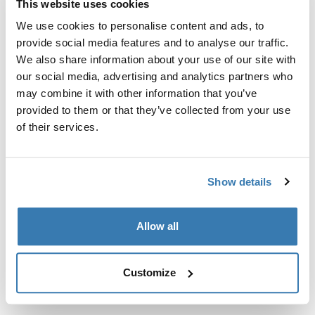
This website uses cookies
Kit de ajuste a la medida para montar un sistema de
portaequipajes de techo Thule en vehículos con puntos
We use cookies to personalise content and ads, to
de fijación integrados, perfil en T o puntos de fijación
provide social media features and to analyse our traffic.
de portaequipajes de instalación personalizada.
We also share information about your use of our site with
our social media, advertising and analytics partners who
may combine it with other information that you’ve
provided to them or that they’ve collected from your use
of their services.
Todas las características
Toggle features
Show details
Especificaciones técnicas
Toggle techspec
Allow all
Instrucciones
Toggle guides and instructions
Customize