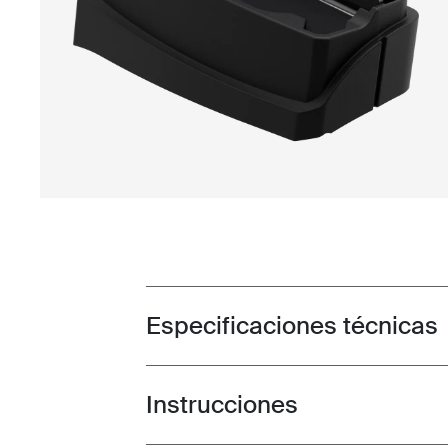
Especificaciones técnicas
Toggle techspec
Instrucciones
Toggle guides and instructions