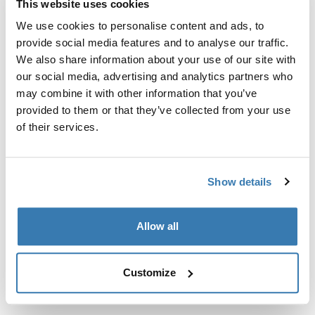
This website uses cookies
Kit de ajuste a la medida para montar un sistema de
portaequipajes de techo Thule en vehículos sin puntos
We use cookies to personalise content and ads, to
de fijación preexistentes del portaequipajes de techo o
provide social media features and to analyse our traffic.
con portaequipajes instalados de fábrica.
We also share information about your use of our site with
our social media, advertising and analytics partners who
may combine it with other information that you’ve
provided to them or that they’ve collected from your use
of their services.
Todas las características
Toggle features
Show details
Especificaciones técnicas
Toggle techspec
Allow all
Instrucciones
Toggle guides and instructions
Customize