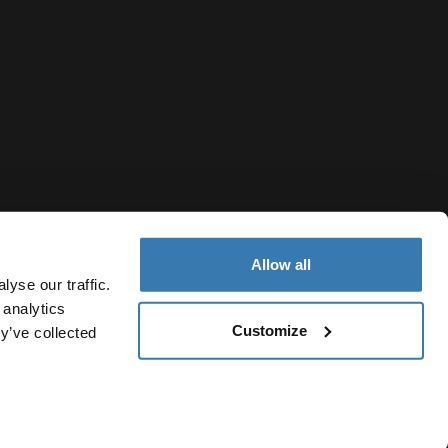
Allow all
yse our traffic.
 analytics
Customize
y’ve collected
Nicaragua
olítica de cookies
Configuración de cookies
Current market/Swi