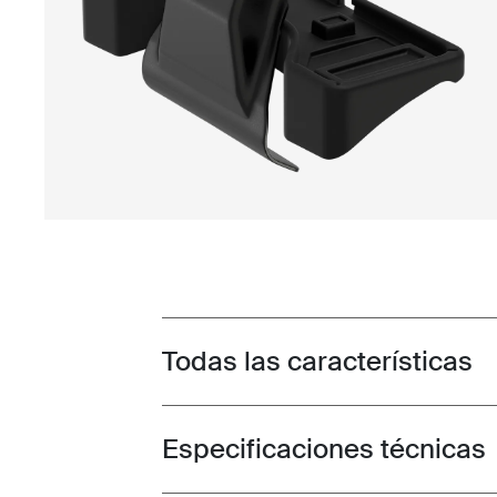
Todas las características
Toggle features
Especificaciones técnicas
Toggle techspec