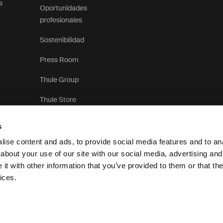
s
Oportunidades
profesionales
Sostenibilidad
Press Room
Thule Group
Thule Store
s
ise content and ads, to provide social media features and to anal
about your use of our site with our social media, advertising and
t with other information that you’ve provided to them or that the
Aviso de privacidad
P
ices.