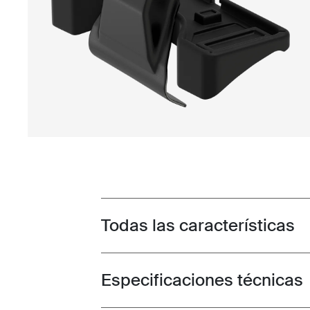
Todas las características
Toggle features
Especificaciones técnicas
Toggle techspec