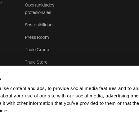
s
Oportunidades
profesionales
Sostenibilidad
Press Room
Thule Group
Thule Store
s
ise content and ads, to provide social media features and to anal
about your use of our site with our social media, advertising and
t with other information that you’ve provided to them or that the
Aviso de privacidad
P
ices.