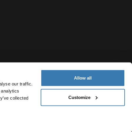
Allow all
yse our traffic.
 analytics
Customize
y’ve collected
Nicaragua
olítica de cookies
Configuración de cookies
Current market/Swi