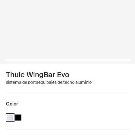
Thule WingBar Evo
sistema de portaequipajes de techo aluminio
Color
Thule WingBar Evo Aluminio (selected)
Thule WingBar Evo Negro