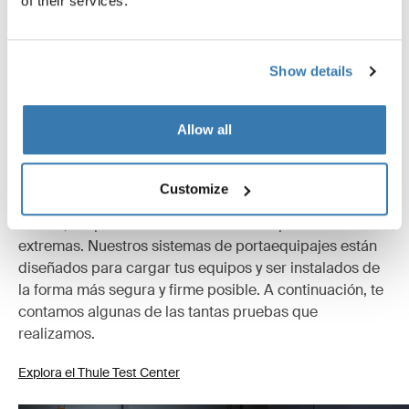
of their services.
Todas las características
Toggle features
Show details
Instrucciones
Toggle guides and instructions
Allow all
Probados al límite
Customize
En el Thule Test Center™ ubicado en Hillerstorp,
Suecia, los productos son sometidos a pruebas
extremas. Nuestros sistemas de portaequipajes están
diseñados para cargar tus equipos y ser instalados de
la forma más segura y firme posible. A continuación, te
contamos algunas de las tantas pruebas que
realizamos.
Explora el Thule Test Center