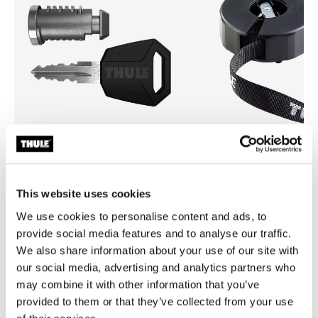
Thule One-Key System
Thule Strap Organiser
4-pack black
organizador de correa 275 c
This website uses cookies
We use cookies to personalise content and ads, to
provide social media features and to analyse our traffic.
We also share information about your use of our site with
our social media, advertising and analytics partners who
may combine it with other information that you’ve
provided to them or that they’ve collected from your use
Descripción del producto
Toggle overview