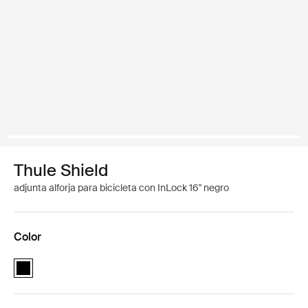
Thule Shield
adjunta alforja para bicicleta con InLock 16" negro
Color
Thule Shield attache with InLock 16" Negro (selected)