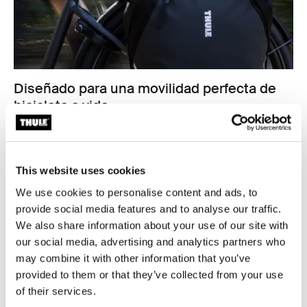
Diseñado para una movilidad perfecta de
bicicleta a vida
Desde tu bicicleta hasta tu espalda, hombro o mano,
las bolsas Thule Shield están hechas para la vida en
movimiento. Siluetas elegantes, espaldas sin herrajes y
This website uses cookies
múltiples opciones de transporte hacen que cada bolsa
sea tan cómoda fuera de la bicicleta como segura
We use cookies to personalise content and ads, to
sobre ella. Ya sea que te desplaces al trabajo, te reúnas
provide social media features and to analyse our traffic.
con amigos o vayas al gimnasio, estas bolsas se
We also share information about your use of our site with
adaptan a tu estilo de vida.
our social media, advertising and analytics partners who
may combine it with other information that you’ve
provided to them or that they’ve collected from your use
of their services.