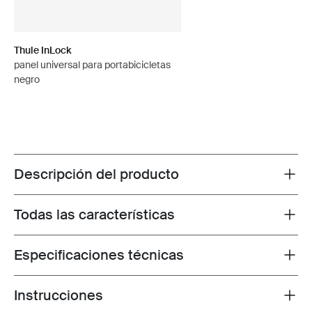
Thule InLock
panel universal para portabicicletas
negro
Descripción del producto
Toggle overview
Todas las características
Toggle features
Especificaciones técnicas
Toggle techspec
Instrucciones
Toggle guides and instructions