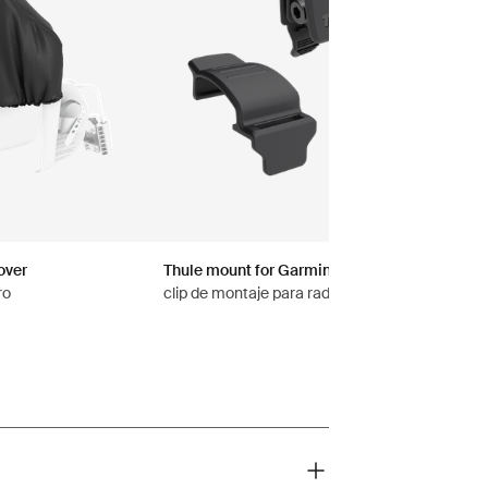
over
Thule mount for Garmin Varia™ rearview rada
ro
clip de montaje para radares retrovisores Varia