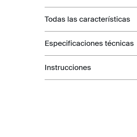
Todas las características
Toggle features
Especificaciones técnicas
Toggle techspec
Instrucciones
Toggle guides and instructions