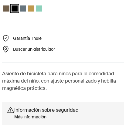
Thule Yepp Nexxt 2 maxi Caqui oscuro
Thule Yepp Nexxt 2 maxi Negro medianoche (selected)
Thule Yepp Nexxt 2 maxi Pizarra oscura
Thule Yepp Nexxt 2 maxi Amarillo brillante
Thule Yepp Nexxt 2 Maxi Mint Green
Garantía Thule
Buscar un distribuidor
Asiento de bicicleta para niños para la comodidad
máxima del niño, con ajuste personalizado y hebilla
magnética práctica.
Información sobre seguridad
Más información