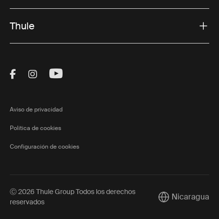
Thule
Visit Thule on Facebook (external link)
Visit Thule on Instagram (external link)
Visit Thule on Youtube (external lin
Aviso de privacidad
Política de cookies
Configuración de cookies
Ⓒ 2026 Thule Group Todos los derechos
Nicaragua
Current market/
reservados