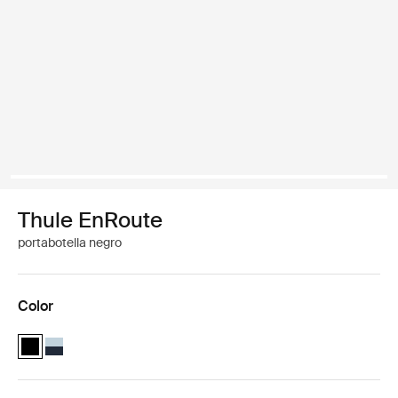
Thule EnRoute
portabotella negro
Color
Thule EnRoute water bottle holder Negro (selected)
Thule EnRoute water bottle holder Azul suave/el azul más oscu