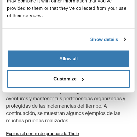
may combine it with other information that you’ve
Descripción del producto
Toggle overview
provided to them or that they’ve collected from your use
of their services.
Todas las características
Toggle features
Especificaciones técnicas
Toggle techspec
Show details
Allow all
Probados al límite
En el Thule Test Center™ de Hillerstorp, Suecia, los
Customize
productos se someten a pruebas extremas. Nuestras
bolsas están diseñadas para seguirte en todas tus
aventuras y mantener tus pertenencias organizadas y
protegidas de las inclemencias del tiempo. A
continuación, se muestran algunos ejemplos de las
muchas pruebas realizadas.
Explora el centro de pruebas de Thule