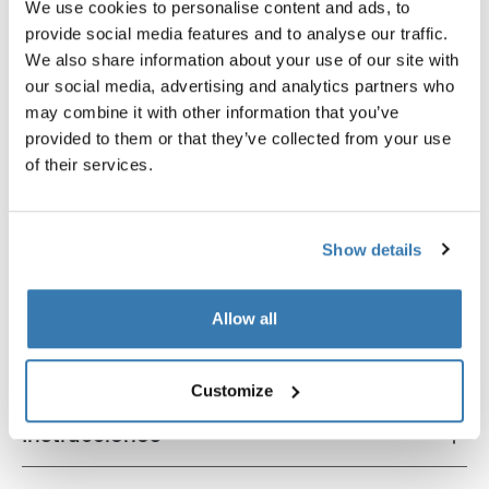
We use cookies to personalise content and ads, to
Thule smartphone bike mount
Thule quick release bracket
provide social media features and to analyse our traffic.
fijación de smartphone para bicicleta
soporte de liberación rápida 
We also share information about your use of our site with
negro
our social media, advertising and analytics partners who
may combine it with other information that you’ve
provided to them or that they’ve collected from your use
of their services.
Descripción del producto
Toggle overview
Show details
Todas las características
Toggle features
Allow all
Especificaciones técnicas
Toggle techspec
Customize
Instrucciones
Toggle guides and instructions