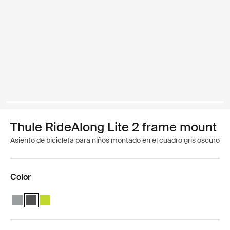
Thule RideAlong Lite 2 frame mount
Asiento de bicicleta para niños montado en el cuadro gris oscuro
Color
Thule RideAlong Lite 2 Light Gray
Thule RideAlong Lite 2 Dark Gray (selected)
Thule RideAlong Lite 2 Zen Lime