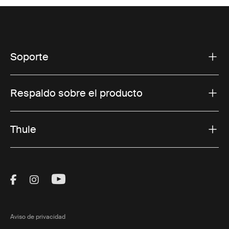
Soporte
Respaldo sobre el producto
Thule
Visit Thule on Facebook (external link)
Visit Thule on Instagram (external link)
Visit Thule on Youtube (external lin
Aviso de privacidad