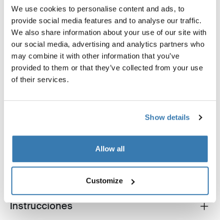
We use cookies to personalise content and ads, to
provide social media features and to analyse our traffic.
Thule smartphone bike mount
Thule quick release bracket
We also share information about your use of our site with
fijación de smartphone para bicicleta
soporte de liberación rápida 
negro
our social media, advertising and analytics partners who
may combine it with other information that you’ve
provided to them or that they’ve collected from your use
of their services.
Show details
Descripción del producto
Toggle overview
Todas las características
Toggle features
Allow all
Especificaciones técnicas
Toggle techspec
Customize
Instrucciones
Toggle guides and instructions