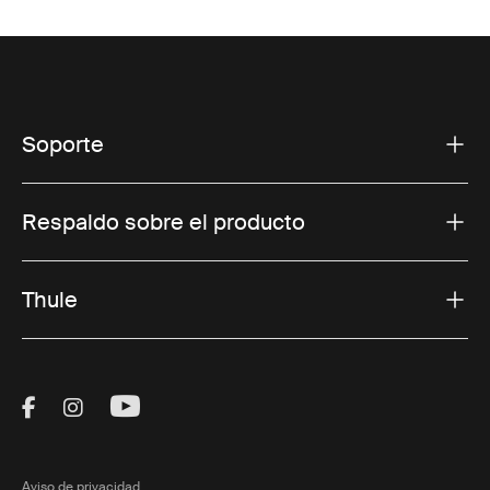
Soporte
Respaldo sobre el producto
Thule
Visit Thule on Facebook (external link)
Visit Thule on Instagram (external link)
Visit Thule on Youtube (external lin
Aviso de privacidad