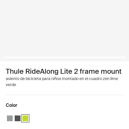
Thule RideAlong Lite 2 frame mount
asiento de bicicleta para niños montado en el cuadro zen lime
verde
Color
Thule RideAlong Lite 2 Light Gray
Thule RideAlong Lite 2 Dark Gray
Thule RideAlong Lite 2 Zen Lime (selected)