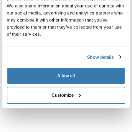
We also share information about your use of our site with
our social media, advertising and analytics partners who
may combine it with other information that you’ve
provided to them or that they’ve collected from your use
of their services.
Todas las características
Toggle features
Especificaciones técnicas
Toggle techspec
Show details
Instrucciones
Toggle guides and instructions
Allow all
Customize