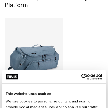
Platform
This website uses cookies
Thule RoundTrip
We use cookies to personalise content and ads, to
bolso de lona para bicicleta
azul medio
provide social media features and to analyse our traffic.