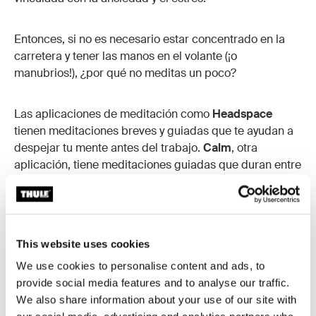
Entonces, si no es necesario estar concentrado en la
carretera y tener las manos en el volante (¡o
manubrios!), ¿por qué no meditas un poco?
Las aplicaciones de meditación como
Headspace
tienen meditaciones breves y guiadas que te ayudan a
despejar tu mente antes del trabajo.
Calm
, otra
aplicación, tiene meditaciones guiadas que duran entre
3 y 25 minutos y la aplicación de meditación
Insight
Timer
te permite configurar un temporizador y meditar
solo.
This website uses cookies
La mayoría de las aplicaciones de meditación te dejan
We use cookies to personalise content and ads, to
elegir una meditación según tus necesidades:
provide social media features and to analyse our traffic.
reducción del estrés, ejercicios de respiración,
We also share information about your use of our site with
ansiedad, incluso gratitud.