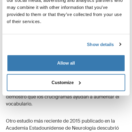
our social media, advertising and analytics partners who
may combine it with other information that you’ve
provided to them or that they’ve collected from your use
of their services.
8. Haz un crucigrama (o sudoku si eres una
Show details
persona a la que le gustan los números).
Allow all
Se han realizado investigaciones sobre los beneficios
de los crucigramas en la cognición desde 1970. Un
estudio de 1977 realizado por Raymond Nickerson del
Customize
departamento de psicología en Universidad Tufts
demostró que los crucigramas ayudan a aumentar el
vocabulario.
Otro estudio más reciente de 2015 publicado en la
Academia Estadounidense de Neurología descubrió