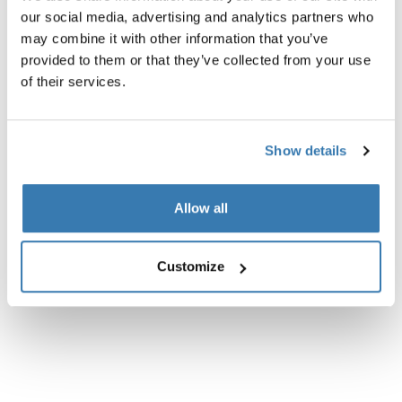
del portaequipaje negra
our social media, advertising and analytics partners who
may combine it with other information that you’ve
provided to them or that they’ve collected from your use
of their services.
Todas las características
Toggle features
Show details
Especificaciones técnicas
Toggle techspec
Allow all
Customize