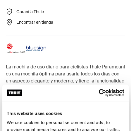
Garantía Thule
Encontrar en tienda
La mochila de uso diario para ciclistas Thule Paramount
es una mochila óptima para usarla todos los días con
un aspecto elegante y moderno, y tiene la funcionalidad
y comodidad que necesita para moverse por la ciudad
de forma segura y fácil.
This website uses cookies
We use cookies to personalise content and ads, to
Accesorios para Thule Paramount
provide social media features and to analyse our traffic.