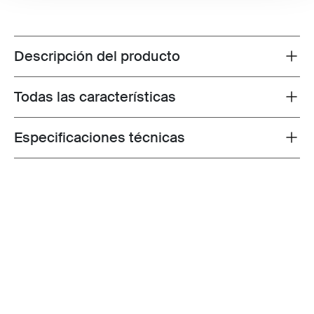
Descripción del producto
Toggle overview
Todas las características
Toggle features
Especificaciones técnicas
Toggle techspec