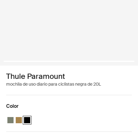
Thule Paramount
mochila de uso diario para ciclistas negra de 20L
Color
Thule Paramount bike commute backpack 20L Verde suave
Thule Paramount bike commute backpack 20L Nutria brown
Thule Paramount bike commute backpack 20L Negro (sele