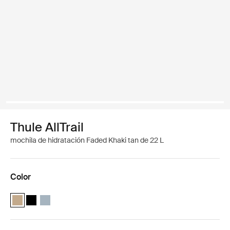
Thule AllTrail
mochila de hidratación Faded Khaki tan de 22 L
Color
Thule AllTrail Daypack 22L Caqui claro (selected)
Thule AllTrail Daypack 22L Negro
Thule AllTrail Daypack 22L Azul de estanque