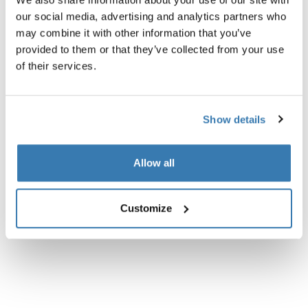
our social media, advertising and analytics partners who
may combine it with other information that you’ve
provided to them or that they’ve collected from your use
of their services.
Descripción del producto
Toggle overview
Todas las características
Toggle features
Show details
Especificaciones técnicas
Toggle techspec
Allow all
Customize