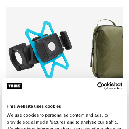
Thule smartphone bike mount
Thule compression packing 
This website uses cookies
fijación de smartphone para bicicleta
organizador de viaje, a compr
negro
pequeño verde suave
We use cookies to personalise content and ads, to
provide social media features and to analyse our traffic.
We also share information about your use of our site with