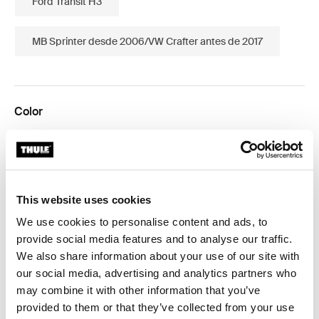
Ford Transit H3
MB Sprinter desde 2006/VW Crafter antes de 2017
Color
Thule Elite Van XT bike rack for vans Fiat Ducato, Citroën Jumper,
This website uses cookies
Garantía Thule
We use cookies to personalise content and ads, to
Encontrar en tienda
provide social media features and to analyse our traffic.
We also share information about your use of our site with
our social media, advertising and analytics partners who
may combine it with other information that you’ve
El Thule Elite Van XT es un portabicicletas robusto y
provided to them or that they’ve collected from your use
fácil de usar para furgonetas con un proceso de