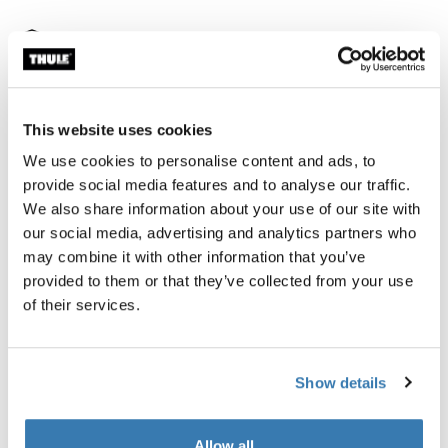
Garantía Thule
Buscar un distribuidor
This website uses cookies
We use cookies to personalise content and ads, to
provide social media features and to analyse our traffic.
Un espacioso bolso de esquí con fundas de esquí
We also share information about your use of our site with
acolchadas y ceñidas para garantizar que tu equipo
our social media, advertising and analytics partners who
viaje de forma segura a cada destino. Este bolso está
may combine it with other information that you’ve
certificado por bluesign® que garantiza la protección
provided to them or that they’ve collected from your use
de los trabajadores, los consumidores y el medio
of their services.
ambiente.
Show details
Allow all