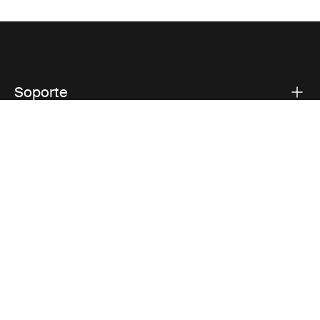
Soporte
Respaldo sobre el producto
Thule
Visit Thule on Facebook (external link)
Visit Thule on Instagram (external link)
Visit Thule on Youtube (external lin
Aviso de privacidad