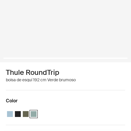
Thule RoundTrip
bolsa de esquí 192 cm Verde brumoso
Color
Thule RoundTrip ski bag 192cm Azul medio
Thule RoundTrip ski bag 192cm Negro
Thule RoundTrip ski bag 192cm Caqui oscuro
Thule RoundTrip ski bag 192cm Verde brumoso (select