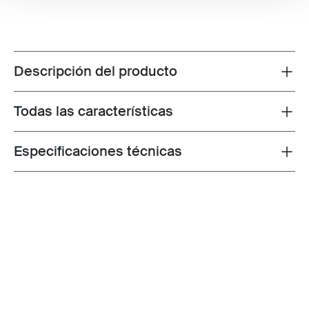
Descripción del producto
Toggle overview
Todas las características
Toggle features
Especificaciones técnicas
Toggle techspec