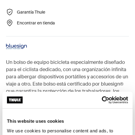
Garantía Thule
Encontrar en tienda
Un bolso de equipo bicicleta especialmente diseñado
para el ciclista dedicado, con una organización infinita
para albergar dispositivos portátiles y accesorios de un
viaje a otro. Este bolso está certificado por bluesign®
que garantiza la protección de los trabajadores, los
consumidores y el medio ambiente.
This website uses cookies
Accesorios para Thule RoundTrip
We use cookies to personalise content and ads, to