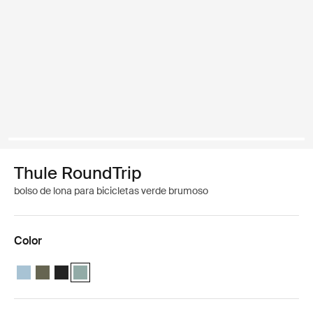
Thule RoundTrip
bolso de lona para bicicletas verde brumoso
Color
Thule RoundTrip bike duffel 55L Azul medio
Thule RoundTrip bike duffel 55L Caqui oscuro
Thule RoundTrip bike duffel 55L Negro
Thule RoundTrip bike duffel 55L Verde brumoso (select