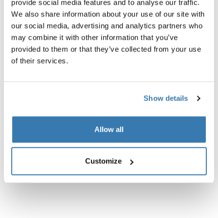
provide social media features and to analyse our traffic.
negro
We also share information about your use of our site with
our social media, advertising and analytics partners who
may combine it with other information that you’ve
provided to them or that they’ve collected from your use
of their services.
Descripción del producto
Toggle overview
Show details
Todas las características
Toggle features
Allow all
Especificaciones técnicas
Toggle techspec
Customize
Instrucciones
Toggle guides and instructions