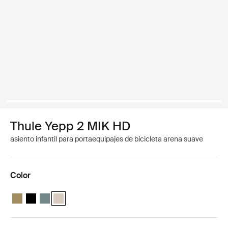
Thule Yepp 2 MIK HD
asiento infantil para portaequipajes de bicicleta arena suave
Color
Thule Yepp 2 MIK HD Verde nutria
Thule Yepp 2 MIK HD Negro medianoche
Thule Yepp 2 MIK HD Azul medio
Thule Yepp 2 MIK HD Arena suave (selected)