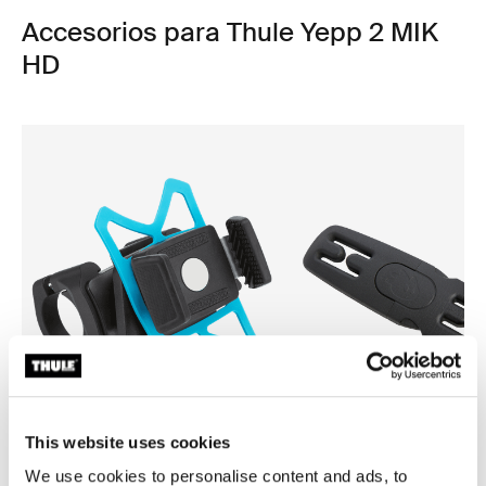
Accesorios para Thule Yepp 2 MIK
HD
This website uses cookies
We use cookies to personalise content and ads, to
Thule smartphone bike mount
Thule Yepp harness clip