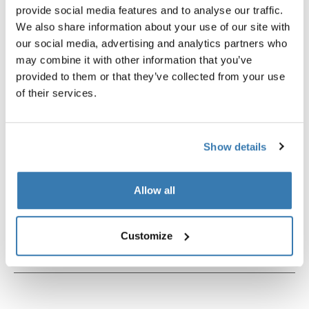
fijación de smartphone para bicicleta
clip para arnés negro
provide social media features and to analyse our traffic.
negro
We also share information about your use of our site with
our social media, advertising and analytics partners who
may combine it with other information that you’ve
provided to them or that they’ve collected from your use
of their services.
Descripción del producto
Toggle overview
Show details
Todas las características
Toggle features
Allow all
Especificaciones técnicas
Toggle techspec
Customize
Instrucciones
Toggle guides and instructions