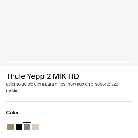
Thule Yepp 2 MIK HD
asiento de bicicleta para niños montado en el soporte azul
medio
Color
Thule Yepp 2 MIK HD Verde nutria
Thule Yepp 2 MIK HD Negro medianoche
Thule Yepp 2 MIK HD Azul medio (selected)
Thule Yepp 2 MIK HD Arena suave