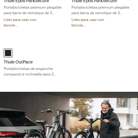
Thule Epos ParkSecure
Thule Epos ParkSecure
Portabicicletas premium plegable
Portabicicletas premium plegable
para barra de remolque de 3
para barra de remolque de 3
bicicletas con sensores de
bicicletas con sensores de
Listo para usar con
Listo para usar con
estacionamiento
estacionamiento
bicicle...
bicicle...
Thule OutPace Portabicicletas de enganche compacto e inclinable para
Black (selected)
Thule OutPace
Portabicicletas de enganche
compacto e inclinable para 2
bicicletas