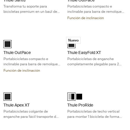
Transforma tu soporte para
Portabicicletas compacto e
bicicletas premium en un baúl de
inclinable para barra de remolque
carga trasero de 260 L
que transporta 2 bicicletas
Función de inclinación
Thule OutPace Portabicicletas compacto e inclinable para barra de rem
Thule EasyFold XT Portabicicletas d
Nuevo
Black (selected)
Thule EasyFold XT 2 Negro (selec
Thule OutPace
Thule EasyFold XT
Portabicicletas compacto e
Portabicicletas de enganche
inclinable para barra de remolque
completamente plegable para 2
que transporta 3 bicicletas
bicicletas de todo tipo
Función de inclinación
Thule Apex XT Portabicicletas colgante de enganche para fácil transpor
Thule ProRide Portabicicletas de tec
Black (selected)
Thule ProRide Aluminum/Black (s
Thule ProRide Negro
Thule Apex XT
Thule ProRide
Portabicicletas colgante de
Portabicicletas de techo vertical
enganche para fácil transporte de
para montar 1 bicicleta de forma
5 bicicletas
rápida y sencilla