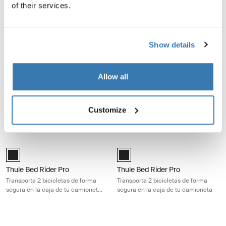
of their services.
Thule UpRide
Thule Helium Platform XT
Portabicicletas de techo vertical
Portabicicletas de enganche
para una carga rápida sin contacto
premium para 2 bicicletas con
con el cuadro
sujeción segura sin contacto con
Show details
el cuadro
Thule FreeRide Portabicicletas de techo vertical, rápido y funcional pa
Thule OutWay Platform Portabiciclet
Thule FreeRide Aluminio (selected)
Thule OutWay Platform 2 Aluminu
Allow all
Thule FreeRide
Thule OutWay Platform
Portabicicletas de techo vertical,
Portabicicletas para cajuela
rápido y funcional para un
elevado para 2 bicicletas que
Customize
transporte fácil
mantiene visibles la placa y las
luces
Thule Bed Rider Pro Transporta 2 bicicletas de forma segura en la caj
Thule Bed Rider Pro Transporta 2 bi
Black (selected)
Black (selected)
Thule Bed Rider Pro
Thule Bed Rider Pro
Transporta 2 bicicletas de forma
Transporta 2 bicicletas de forma
segura en la caja de tu camioneta
segura en la caja de tu camioneta
compacta
Thule Low Rider Pro Soporte para bicicletas con montaje en horquilla d
Thule GateMate PRO Portabicicletas