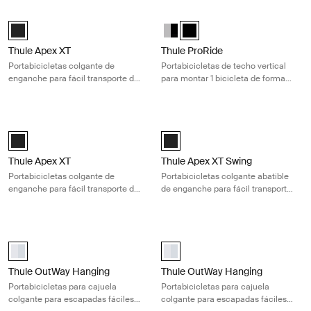
Thule Apex XT Portabicicletas colgante de enganche para fácil transpor
Thule ProRide Portabicicletas de tec
Black (selected)
Thule ProRide Aluminum/Black
Thule ProRide Negro (selecte
Thule Apex XT
Thule ProRide
Portabicicletas colgante de
Portabicicletas de techo vertical
enganche para fácil transporte de
para montar 1 bicicleta de forma
4 bicicletas
rápida y sencilla
Thule Apex XT Portabicicletas colgante de enganche para fácil transpor
Thule Apex XT Swing Portabicicletas 
Black (selected)
Thule Apex XT Swing 4 Negro (sel
Thule Apex XT
Thule Apex XT Swing
Portabicicletas colgante de
Portabicicletas colgante abatible
enganche para fácil transporte de
de enganche para fácil transporte
2 bicicletas
de 4 bicicletas
Thule OutWay Hanging Portabicicletas para cajuela colgante para esca
Thule OutWay Hanging Portabiciclet
aluminium (selected)
aluminium (selected)
Thule OutWay Hanging
Thule OutWay Hanging
Portabicicletas para cajuela
Portabicicletas para cajuela
colgante para escapadas fáciles
colgante para escapadas fáciles