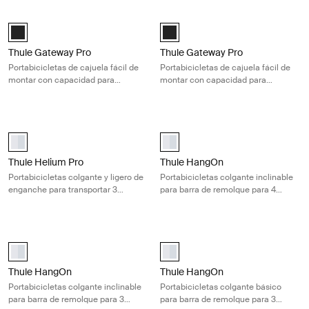
Thule Gateway Pro Portabicicletas de cajuela fácil de montar con capa
Thule Gateway Pro Portabicicletas d
Black (selected)
Black (selected)
Thule Gateway Pro
Thule Gateway Pro
Portabicicletas de cajuela fácil de
Portabicicletas de cajuela fácil de
montar con capacidad para
montar con capacidad para
transportar 3 bicicletas de forma
transportar 3 bicicletas de forma
segura
segura
Thule Helium Pro Portabicicletas colgante y ligero de enganche para t
Thule HangOn Portabicicletas colgan
aluminium (selected)
aluminium (selected)
Thule Helium Pro
Thule HangOn
Portabicicletas colgante y ligero de
Portabicicletas colgante inclinable
enganche para transportar 3
para barra de remolque para 4
bicicletas de forma segura
bicicletas
Thule HangOn Portabicicletas colgante inclinable para barra de remolqu
Thule HangOn Portabicicletas colgan
aluminium (selected)
aluminium (selected)
Thule HangOn
Thule HangOn
Portabicicletas colgante inclinable
Portabicicletas colgante básico
para barra de remolque para 3
para barra de remolque para 3