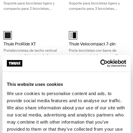
Soporte para bicicletas ligero y
Soporte para bicicletas ligero y
compacto para 2 bicicletas,
compacto para 3 bicicletas,
perfecto para paseos diarios
perfecto para aventuras en familia
Thule ProRide XT Portabicicletas de techo vertical para montar 1 bicicle
Thule Velocompact 7-pin Porta bicic
Thule ProRide XT Negro (selected)
Thule VeloCompact 2 7-pin Alumi
Thule ProRide XT
Thule Velocompact 7-pin
Portabicicletas de techo vertical
Porta bicicletas con barra de
para montar 1 bicicleta de forma
remolque y plataforma para 2
rápida y sencilla
bicicletas y 7 pasadores
negro/aluminio
Thule Velocompact 7-pin Porta bicicletas con barra de remolque y plat
Thule FastRide Portabicicletas de tec
Thule VeloCompact 3 7-pin Aluminum/Black (selected)
Thule FastRide Negro (selected)
This website uses cookies
Thule Velocompact 7-pin
Thule FastRide
We use cookies to personalise content and ads, to
Porta bicicletas con barra de
Portabicicletas de techo con
provide social media features and to analyse our traffic.
remolque y plataforma para 3
montaje en horquilla, fácil de usar,
We also share information about your use of our site with
bicicletas y 7 pasadores
para bicicletas con cierre rápido
negro/aluminio
our social media, advertising and analytics partners who
may combine it with other information that you’ve
Thule UpRide Portabicicletas de techo vertical para una carga rápida 
Thule Helium Platform XT Portabici
Thule UpRide Aluminum/Black (selected)
aluminium (selected)
provided to them or that they’ve collected from your use