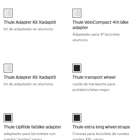
Thule Adapter Kit Xadapt8 kit de adaptador en aluminio Aluminum
Thule VeloCompact 4th bike adapter
aluminium (selected)
aluminium (selected)
Thule Adapter Kit Xadapt8
Thule VeloCompact 4th bike
adapter
kit de adaptador en aluminio
Adaptador para 4ª bicicleta
aluminio
Thule Adapter Kit Xadapt9 kit de adaptador en aluminio Aluminum
Thule transport wheel rueda de tran
aluminium (selected)
Thule transport wheel Negro (sele
Thule Adapter Kit Xadapt9
Thule transport wheel
kit de adaptador en aluminio
rueda de transporte para
portabicicletas negro
Thule UpRide fatbike adapter adaptador para bicicletas con ruedas "go
Thule extra long wheel straps Corre
Thule UpRide fatbike adapter Negro (selected)
Black (selected)
Thule UpRide fatbike adapter
Thule extra long wheel straps
adaptador para bicicletas con
Correas para bicicleta de ruedas
ruedas "gordas" negro
gordas XXL negro