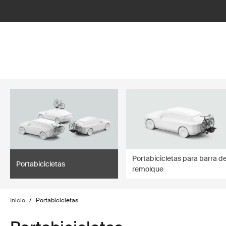
lter
filter
Portabicicletas para barra d
Portabicicletas
remolque
Inicio
/
Portabicicletas