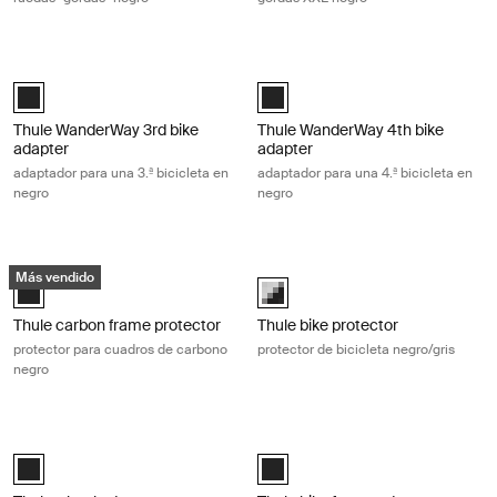
Thule WanderWay 3rd bike adapter adaptador para una 3.ª bicicleta en
Thule WanderWay 4th bike adapter ad
Thule WanderWay 3rd bike adapter Negro (selected)
Thule WanderWay 4th bike adapte
Thule WanderWay 3rd bike
Thule WanderWay 4th bike
adapter
adapter
adaptador para una 3.ª bicicleta en
adaptador para una 4.ª bicicleta en
negro
negro
Thule carbon frame protector protector para cuadros de carbono negr
Thule bike protector protector de bi
Más vendido
Thule carbon frame protector Negro (selected)
black/gray (selected)
Thule carbon frame protector
Thule bike protector
protector para cuadros de carbono
protector de bicicleta negro/gris
negro
Thule wheel adapter Adaptador para rueda negro Black
Thule bike frame adapter Adaptador 
Black (selected)
Black (selected)