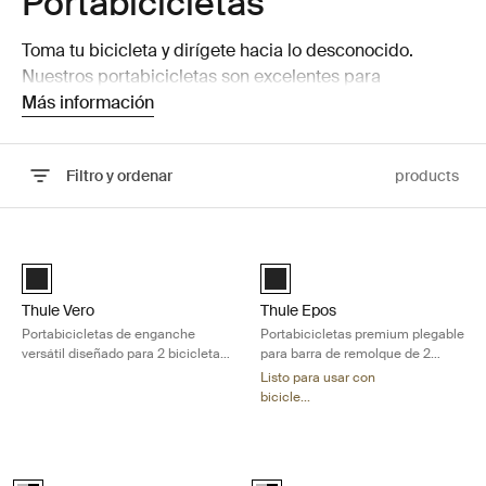
Portabicicletas
Toma tu bicicleta y dirígete hacia lo desconocido.
Nuestros portabicicletas son excelentes para
transportar todo tipo de bicicletas y bicicletas
Más información
eléctricas, siempre con estilo y seguridad.
Filtro y ordenar
products
Ir a los resultados
Thule Vero Portabicicletas de enganche versátil diseñado para 2 bicic
Thule Epos Portabicicletas premium
Thule Vero Negro (selected)
Black (selected)
Thule Vero
Thule Epos
Portabicicletas de enganche
Portabicicletas premium plegable
versátil diseñado para 2 bicicletas
para barra de remolque de 2
eléctricas pesadas
bicicletas, diseñado para
Listo para usar con
adaptarse a todo tipo de bicicletas
bicicle...
Thule Verse 2" Portabicicletas de enganche premium tipo plataforma par
Thule Verse 1.25" Portabicicletas de
Alu-Black (selected)
Alu-Black (selected)