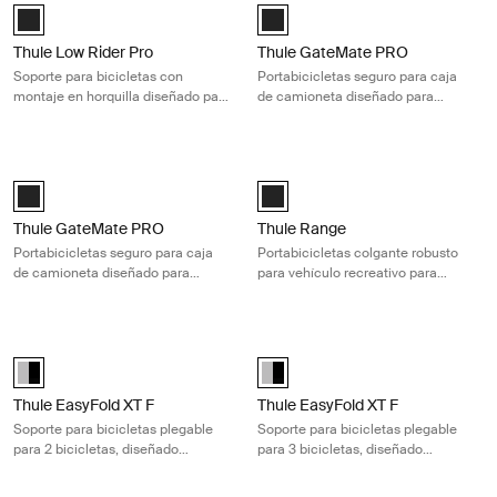
Thule Low Rider Pro Negro (selected)
Black (selected)
Thule Low Rider Pro
Thule GateMate PRO
Soporte para bicicletas con
Portabicicletas seguro para caja
montaje en horquilla diseñado para
de camioneta diseñado para
la caja de tu camioneta
proteger hasta 7 bicicletas
Thule GateMate PRO Portabicicletas seguro para caja de camioneta dis
Thule Range Portabicicletas colgant
Black (selected)
Thule Range Negro (selected)
Thule GateMate PRO
Thule Range
Portabicicletas seguro para caja
Portabicicletas colgante robusto
de camioneta diseñado para
para vehículo recreativo para
proteger hasta 8 bicicletas
transportar 4 bicicletas de forma
segura
Thule EasyFold XT F Soporte para bicicletas plegable para 2 biciclet
Thule EasyFold XT F Soporte para b
Alu-Black (selected)
Alu-Black (selected)
Thule EasyFold XT F
Thule EasyFold XT F
Soporte para bicicletas plegable
Soporte para bicicletas plegable
para 2 bicicletas, diseñado
para 3 bicicletas, diseñado
específicamente para barras de
específicamente para barras de
remolque FIX4BIKE
remolque FIX4BIKE