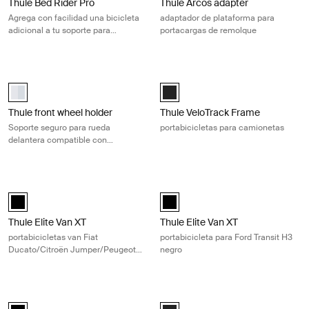
Thule Bed Rider Pro
Thule Arcos adapter
Agrega con facilidad una bicicleta
adaptador de plataforma para
adicional a tu soporte para
portacargas de remolque
bicicletas de caja de camioneta
Thule front wheel holder Soporte seguro para rueda delantera compatib
Thule VeloTrack Frame portabicicle
Thule Front Wheel Holder Aluminio (selected)
Thule VeloTrack Negro (selected)
Thule front wheel holder
Thule VeloTrack Frame
Soporte seguro para rueda
portabicicletas para camionetas
delantera compatible con
portaequipajes de techo para un
transporte fácil
Thule Elite Van XT portabicicletas van Fiat Ducato/Citroën Jumper/P
Thule Elite Van XT portabicicleta pa
Thule Elite Van XT bike rack for vans Fiat Ducato, Citroën Jumper, 
Thule Elite Van XT Ford Transit H
Thule Elite Van XT
Thule Elite Van XT
portabicicletas van Fiat
portabicicleta para Ford Transit H3
Ducato/Citroën Jumper/Peugeot
negro
Boxer/Ram Pro Master negro
Thule Elite Van XT portabicicletas van MB Sprinter/VW Crafter negro Bl
Thule Vero bike repair holder Sujeta
Thule Elite Van XT MB Sprinter, VW Crafter Negro (selected)
Thule Vero bike repair holder Negr