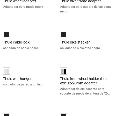
Thule wheel adapter
Thule bike frame adapter
Adaptador para rueda negro
Adaptador para cuadro de bicicleta
negro
Thule cable lock candado de cable negro Black
Thule bike stacker apilador de bicic
Thule cable lock Negro (selected)
Thule bike stacker Negro (selecte
Thule cable lock
Thule bike stacker
candado de cable negro
apilador de bicicletas negro
Thule wall hanger colgador de pared aluminio Aluminum
Thule front wheel holder thru-axle
aluminium (selected)
Thule front wheel holder thru-ax
Thule wall hanger
Thule front wheel holder thru-
axle 12-20mm adapter
colgador de pared aluminio
Adaptador de eje pasante para
soporte de rueda delantera de 12-
20 mm negro/aluminio
Thule FastRide & TopRide thru-axle adapter 20x110 mm adaptador de 
Thule FastRide 9-15mm axle adapter
Thule FastRide & TopRide thru-axle adapter 20x110 mm Negro (selec
Thule FastRide 9-15mm axle adapt