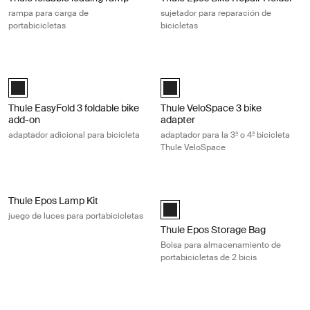
rampa para carga de
sujetador para reparación de
portabicicletas
bicicletas
Thule EasyFold 3 foldable bike add-on adaptador adicional para bicicle
Thule VeloSpace 3 bike adapter adap
Thule EasyFold 3 foldable bike add-on Negro (selected)
Thule VeloSpace 3 bike adapter N
Thule EasyFold 3 foldable bike
Thule VeloSpace 3 bike
add-on
adapter
adaptador adicional para bicicleta
adaptador para la 3ª o 4ª bicicleta
Thule VeloSpace
Thule Epos Lamp Kit juego de luces para portabicicletas Black/red
Thule Epos Storage Bag Bolsa para 
Thule Epos Lamp Kit
Black (selected)
juego de luces para portabicicletas
Thule Epos Storage Bag
Bolsa para almacenamiento de
portabicicletas de 2 bicis
Thule Epos Storage Bag Bolsa para almacenamiento de portabicicletas 
Thule EasyFold XT loading ramp ra