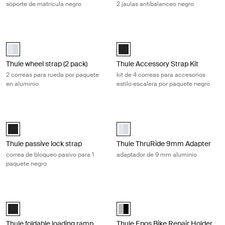
soporte de matrícula negro
2 jaulas antibalanceo negro
Thule wheel strap (2 pack) 2 correas para rueda por paquete en alumi
Thule Accessory Strap Kit kit de 4 c
aluminium (selected)
Thule Accessory Strap Kit Negro (
Thule wheel strap (2 pack)
Thule Accessory Strap Kit
2 correas para rueda por paquete
kit de 4 correas para accesorios
en aluminio
estilo escalera por paquete negro
Thule passive lock strap correa de bloqueo pasivo para 1 paquete negro
Thule ThruRide 9mm Adapter adapt
Thule passive lock strap Negro (selected)
aluminium (selected)
Thule passive lock strap
Thule ThruRide 9mm Adapter
correa de bloqueo pasivo para 1
adaptador de 9 mm aluminio
paquete negro
Thule foldable loading ramp rampa para carga de portabicicletas Black
Thule Epos Bike Repair Holder sujet
Thule foldable loading ramp Negro (selected)
Thule Epos Bike Repair Holder Al
Thule foldable loading ramp
Thule Epos Bike Repair Holder