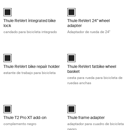
Thule ReVert integrated bike lock candado para bicicleta integrado Bla
Thule ReVert 24" wheel adapter Ada
Thule ReVert integrated bike lock Negro (selected)
Thule ReVert 24" wheel adapter N
Thule ReVert integrated bike
Thule ReVert 24" wheel
lock
adapter
candado para bicicleta integrado
Adaptador de rueda de 24"
Thule ReVert bike repair holder estante de trabajo para bicicleta Black
Thule ReVert fatbike wheel basket c
Thule ReVert bike repair holder Negro (selected)
Thule ReVert fatbike wheel basket
Thule ReVert bike repair holder
Thule ReVert fatbike wheel
basket
estante de trabajo para bicicleta
cesta para rueda para bicicleta de
ruedas anchas
Thule T2 Pro XT add-on complemento negro Black
Thule frame adapter adaptador para
Thule T2 Pro XT Add-On Negro (selected)
Black (selected)
Thule T2 Pro XT add-on
Thule frame adapter
complemento negro
adaptador para cuadro de bicicleta
negro