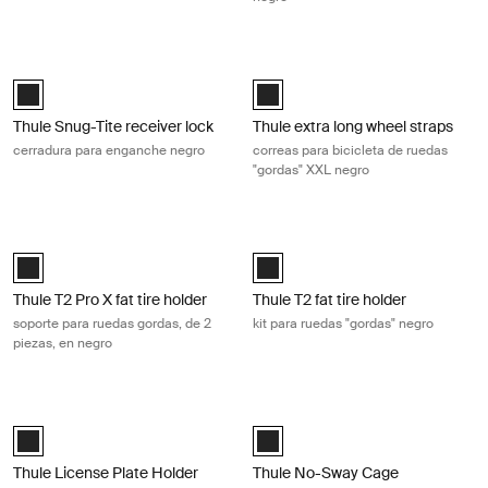
Thule Snug-Tite receiver lock cerradura para enganche negro Black
Thule extra long wheel straps correa
Black (selected)
Black (selected)
Thule Snug-Tite receiver lock
Thule extra long wheel straps
cerradura para enganche negro
correas para bicicleta de ruedas
"gordas" XXL negro
Thule T2 Pro X fat tire holder soporte para ruedas gordas, de 2 piezas, 
Thule T2 fat tire holder kit para rue
Black (selected)
Black (selected)
Thule T2 Pro X fat tire holder
Thule T2 fat tire holder
soporte para ruedas gordas, de 2
kit para ruedas "gordas" negro
piezas, en negro
Thule License Plate Holder soporte de matrícula negro Black
Thule No-Sway Cage 2 jaulas antiba
Thule License Plate Holder Negro (selected)
Black (selected)
Thule License Plate Holder
Thule No-Sway Cage