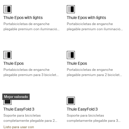
Thule Epos with lights Portabicicletas de enganche plegable premium c
Thule Epos with lights Portabicicle
Alu-Black (selected)
Alu-Black (selected)
Thule Epos with lights
Thule Epos with lights
Portabicicletas de enganche
Portabicicletas de enganche
plegable premium con iluminación
plegable premium con iluminación
para 3 bicicletas de todo tipo
para 2 bicicletas de todo tipo
Thule Epos Portabicicletas de enganche plegable premium para 3 bicic
Thule Epos Portabicicletas de enga
Alu-Black (selected)
Alu-Black (selected)
Thule Epos
Thule Epos
Portabicicletas de enganche
Portabicicletas de enganche
plegable premium para 3 bicicletas
plegable premium para 2 bicicletas
de todo tipo
de todo tipo
Thule EasyFold 3 Soporte para bicicletas completamente plegable para 
Thule EasyFold 3 Soporte para bicic
Mejor valorado
Black (selected)
Black (selected)
Thule EasyFold 3
Thule EasyFold 3
Soporte para bicicletas
Soporte para bicicletas
completamente plegable para 2
completamente plegable para 3
bicicletas, optimizado para
bicicletas, optimizado para
Listo para usar con