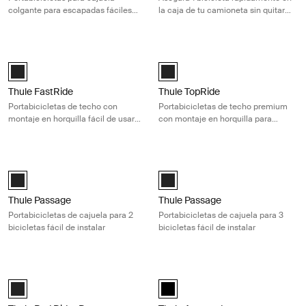
colgante para escapadas fáciles
la caja de tu camioneta sin quitar
con 3 bicicletas
la rueda
Thule FastRide Portabicicletas de techo con montaje en horquilla fácil d
Thule TopRide Portabicicletas de te
Thule FastRide Negro (selected)
Thule TopRide Negro (selected)
Thule FastRide
Thule TopRide
Portabicicletas de techo con
Portabicicletas de techo premium
montaje en horquilla fácil de usar
con montaje en horquilla para
para bicicletas de liberación rápida
bicicletas con eje pasante y
liberación rápida
Thule Passage Portabicicletas de cajuela para 2 bicicletas fácil de insta
Thule Passage Portabicicletas de caju
Black (selected)
Black (selected)
Thule Passage
Thule Passage
Portabicicletas de cajuela para 2
Portabicicletas de cajuela para 3
bicicletas fácil de instalar
bicicletas fácil de instalar
Thule Bed Rider Pro Agrega con facilidad una bicicleta adicional a tu s
Thule Arcos adapter adaptador de p
Thule Bed Rider Pro Add-On Block Negro (selected)
Thule Arcos adapter Negro (selec