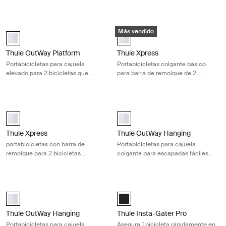
bicicletas
bicicletas
Thule OutWay Platform Portabicicletas para cajuela elevado para 2 bici
Thule Xpress Portabicicletas colgan
Más vendido
Thule OutWay Platform 2 Aluminio (selected)
Thule Xpress 2 Aluminio (selected
Thule OutWay Platform
Thule Xpress
Portabicicletas para cajuela
Portabicicletas colgante básico
elevado para 2 bicicletas que
para barra de remolque de 2
mantiene visibles la placa y las
bicicletas para escapadas rápidas
luces
Thule Xpress portabicicletas con barra de remolque para 2 bicicletas c
Thule OutWay Hanging Portabiciclet
Thule Xpress 2 Aluminio (selected)
aluminium (selected)
Thule Xpress
Thule OutWay Hanging
portabicicletas con barra de
Portabicicletas para cajuela
remolque para 2 bicicletas
colgante para escapadas fáciles
colgante plateado
con 2 bicicletas
Thule OutWay Hanging Portabicicletas para cajuela colgante para esca
Thule Insta-Gater Pro Asegura 1 bici
aluminium (selected)
Thule Insta-Gater Pro Negro (sele
Thule OutWay Hanging
Thule Insta-Gater Pro
Portabicicletas para cajuela
Asegura 1 bicicleta rápidamente en