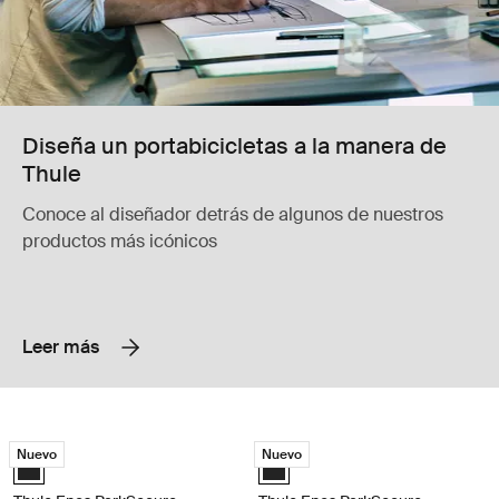
Diseña un portabicicletas a la manera de
Thule
Conoce al diseñador detrás de algunos de nuestros
productos más icónicos
Leer más
Thule Epos ParkSecure Portabicicletas premium plegable para barra d
Thule Epos ParkSecure Portabicicle
Nuevo
Nuevo
Black (selected)
Black (selected)