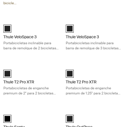
bicicletas eléctricas pesadas
bicicletas eléctricas pesadas
bicicle...
Thule VeloSpace 3 Portabicicletas inclinable para barra de remolque de 
Thule VeloSpace 3 Portabicicletas in
Black (selected)
Black (selected)
Thule VeloSpace 3
Thule VeloSpace 3
Portabicicletas inclinable para
Portabicicletas inclinable para
barra de remolque de 2 bicicletas,
barra de remolque de 3 bicicletas,
ideal para bicicletas eléctricas
ideal para bicicletas eléctricas
pesadas y bicicletas de montaña
pesadas y bicicletas de montaña
Thule T2 Pro XTR Portabicicletas de enganche premium de 2" para 2 bic
Thule T2 Pro XTR Portabicicletas de
Black (selected)
Black (selected)
Thule T2 Pro XTR
Thule T2 Pro XTR
Portabicicletas de enganche
Portabicicletas de enganche
premium de 2" para 2 bicicletas
premium de 1.25" para 2 bicicletas
eléctricas pesadas y llantas
eléctricas pesadas y llantas
anchas
anchas
Thule Santu Transforma tu soporte para bicicletas premium en un baúl 
Thule OutPace Portabicicletas compa
Thule Santu Negro (selected)
Black (selected)
Thule Santu
Thule OutPace