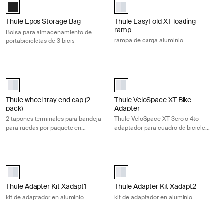
Black (selected)
Thule EasyFold XT loading ramp A
Thule Epos Storage Bag
Thule EasyFold XT loading
ramp
Bolsa para almacenamiento de
rampa de carga aluminio
portabicicletas de 3 bicis
Thule wheel tray end cap (2 pack) 2 tapones terminales para bandeja 
Thule VeloSpace XT Bike Adapter Th
aluminium (selected)
Thule VeloSpace XT Bike Adapter 
Thule wheel tray end cap (2
Thule VeloSpace XT Bike
pack)
Adapter
2 tapones terminales para bandeja
Thule VeloSpace XT 3ero o 4to
para ruedas por paquete en
adaptador para cuadro de bicicleta
aluminio
en aluminio
Thule Adapter Kit Xadapt1 kit de adaptador en aluminio Aluminum
Thule Adapter Kit Xadapt2 kit de a
aluminium (selected)
aluminium (selected)
Thule Adapter Kit Xadapt1
Thule Adapter Kit Xadapt2
kit de adaptador en aluminio
kit de adaptador en aluminio