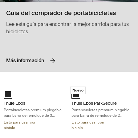
Guía del comprador de portabicicletas
Lee esta guía para encontrar la mejor carriola para tus
bicicletas
Más información
Thule Epos Portabicicletas premium plegable para barra de remolque de 
Thule Epos ParkSecure Portabicicle
Nuevo
Black (selected)
Black (selected)
Thule Epos
Thule Epos ParkSecure
Portabicicletas premium plegable
Portabicicletas premium plegable
para barra de remolque de 3
para barra de remolque de 2
bicicletas, diseñado para
bicicletas con sensores de
Listo para usar con
Listo para usar con
adaptarse a todo tipo de bicicletas
estacionamiento
bicicle...
bicicle...