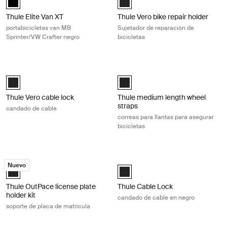
Thule Elite Van XT
Thule Vero bike repair holder
portabicicletas van MB
Sujetador de reparación de
Sprinter/VW Crafter negro
bicicletas
Thule Vero cable lock candado de cable Black
Thule medium length wheel straps co
Thule Vero cable lock Negro (selected)
Thule medium length wheel straps
Thule Vero cable lock
Thule medium length wheel
straps
candado de cable
correas para llantas para asegurar
bicicletas
Thule OutPace license plate holder kit soporte de placa de matrícula B
Thule Cable Lock candado de cable 
Nuevo
Thule OutPace license plate holder kit Negro (selected)
Thule Cable Lock Negro (selected
Thule OutPace license plate
Thule Cable Lock
holder kit
candado de cable en negro
soporte de placa de matrícula