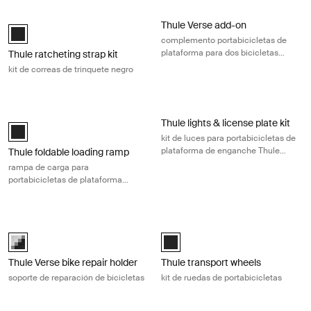
Thule ratcheting strap kit kit de correas de trinquete negro Black
Thule Verse add-on complemento port
Thule Verse add-on
Thule ratcheting strap kit Negro (selected)
complemento portabicicletas de
plataforma para dos bicicletas
Thule ratcheting strap kit
para Thule Verse 2
kit de correas de trinquete negro
Thule foldable loading ramp rampa de carga para portabicicletas de p
Thule lights & license plate kit kit
Thule lights & license plate kit
Thule foldable loading ramp Negro (selected)
kit de luces para portabicicletas de
plataforma de enganche Thule
Thule foldable loading ramp
Verse y Thule Vero
rampa de carga para
portabicicletas de plataforma
plegable con enganche
Thule Verse bike repair holder soporte de reparación de bicicletas Blac
Thule transport wheels kit de ruedas
Thule Verse bike repair holder Negro/gris (selected)
Thule transport wheels Negro (sel
Thule Verse bike repair holder
Thule transport wheels
soporte de reparación de bicicletas
kit de ruedas de portabicicletas