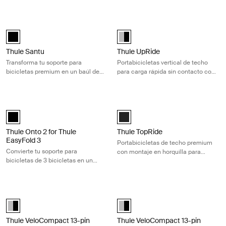
con 2 bicicletas
con 3 bicicletas
Thule Santu Transforma tu soporte para bicicletas premium en un baúl
Thule UpRide Portabicicletas vertic
Thule Santu Negro (selected)
Thule UpRide Aluminum/Black (se
Thule Santu
Thule UpRide
Transforma tu soporte para
Portabicicletas vertical de techo
bicicletas premium en un baúl de
para carga rápida sin contacto con
carga trasero de 260L
el cuadro
Thule Onto 2 for Thule EasyFold 3 Convierte tu soporte para bicicletas
Thule TopRide Portabicicletas de te
Thule Onto 2 for Thule EasyFold 3 Negro (selected)
Thule TopRide Negro (selected)
Thule Onto 2 for Thule
Thule TopRide
EasyFold 3
Portabicicletas de techo premium
Convierte tu soporte para
con montaje en horquilla para
bicicletas de 3 bicicletas en un
bicicletas con eje pasante y cierre
espacioso portaequipajes de carga
rápido
trasero de 300L
Thule VeloCompact 13-pin Soporte para bicicletas ligero y compacto pa
Thule VeloCompact 13-pin Soporte pa
Alu-Black (selected)
Alu-Black (selected)
Thule VeloCompact 13-pin
Thule VeloCompact 13-pin