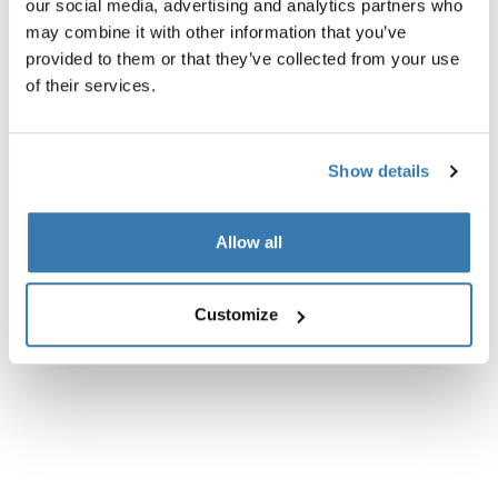
our social media, advertising and analytics partners who
may combine it with other information that you’ve
provided to them or that they’ve collected from your use
Descripción del producto
Toggle overview
of their services.
Todas las características
Toggle features
Show details
Especificaciones técnicas
Toggle techspec
Allow all
Instrucciones
Toggle guides and instructions
Customize