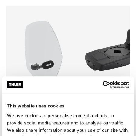
Thule Yepp mini windscreen
Thule Yepp front adapter
This website uses cookies
pantalla contra el viento transparente
adaptador
We use cookies to personalise content and ads, to
provide social media features and to analyse our traffic.
We also share information about your use of our site with