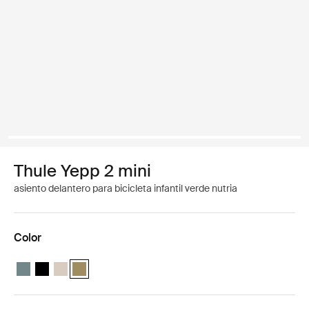
Thule Yepp 2 mini
asiento delantero para bicicleta infantil verde nutria
Color
Thule Yepp 2 mini Azul medio
Thule Yepp 2 mini Negro medianoche
Thule Yepp 2 mini Arena suave
Thule Yepp 2 mini Verde nutria (selected)