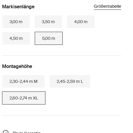
Markisenlänge
Größentabelle
3,00 m
3,50 m
4,00 m
4,50 m
5,00 m
Montagehöhe
2,30-2,44 m M
2,45-2,59 m L
2,60-2,74 m XL