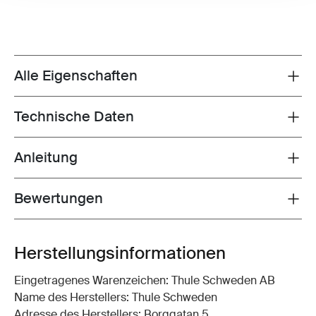
Alle Eigenschaften
Toggle features
Technische Daten
Toggle techspec
Anleitung
Toggle guides and instructions
Bewertungen
Toggle overview
Herstellungsinformationen
Eingetragenes Warenzeichen: Thule Schweden AB
Name des Herstellers: Thule Schweden
Adresse des Herstellers: Borggatan 5,