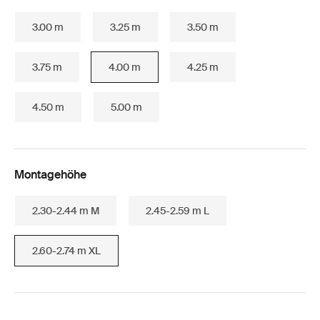
3.00 m
3.25 m
3.50 m
3.75 m
4.00 m
4.25 m
4.50 m
5.00 m
Montagehöhe
2.30-2.44 m M
2.45-2.59 m L
2.60-2.74 m XL