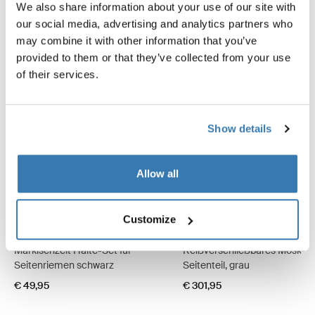
We also share information about your use of our site with
Online verfügbar
Online verfügbar
our social media, advertising and analytics partners who
may combine it with other information that you’ve
provided to them or that they’ve collected from your use
of their services.
Show details
Allow all
Customize
Thule hold down side strap kit
Thule Mosquito Panorama
Markisenzelt Halte-Set für
Reißverschließbares Moskito
Seitenriemen schwarz
Seitenteil, grau
€ 49,95
€ 301,95