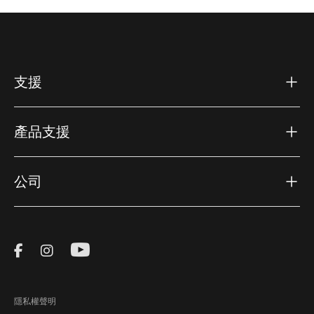
支援
產品支援
公司
Visit Thule on Facebook (external link)
Visit Thule on Instagram (external link)
Visit Thule on Youtube (external lin
隱私權聲明