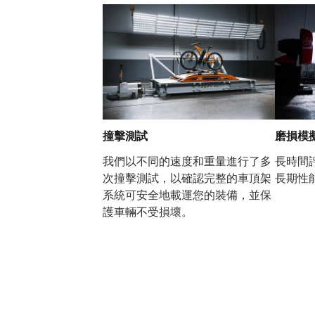
撞擊測試
磨損模
我們以不同的速度和重量進行了多
長時間
次撞擊測試，以確認完整的車頂架
長期性
系統可安全地載運您的裝備，並保
護車輛不受損壞。