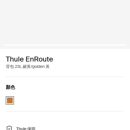
Thule EnRoute
背包 23L 赭黃/golden 黃
顏色
Thule EnRoute backpack 23L Ochre/Golden (selected)
Thule 保固