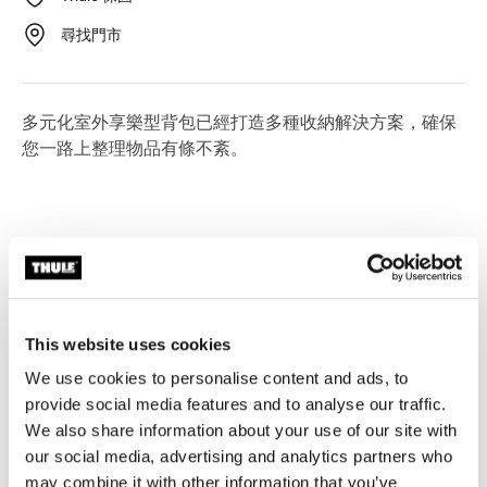
尋找門市
多元化室外享樂型背包已經打造多種收納解決方案，確保
您一路上整理物品有條不紊。
所有功能
Toggle features
This website uses cookies
技術規格
Toggle techspec
We use cookies to personalise content and ads, to
provide social media features and to analyse our traffic.
We also share information about your use of our site with
our social media, advertising and analytics partners who
may combine it with other information that you’ve