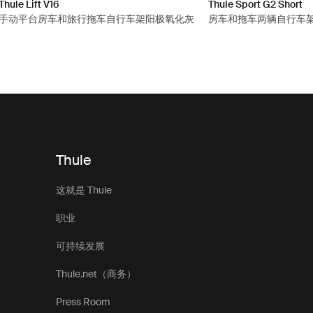
Thule Lift V16
Thule Sport G2 Short
手动平台房车和旅行拖车自行车架阳极氧化灰
房车和拖车两辆自行车
Thule
这就是 Thule
职业
可持续发展
Thule.net（商务）
Press Room