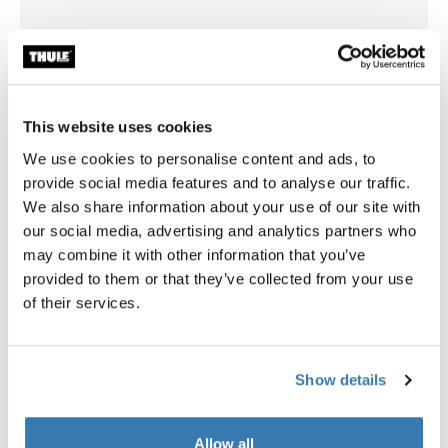
Thule One-Key System
Thule Strap Organiser
4-pack black
绑带收纳盒275 厘米黑色
This website uses cookies
We use cookies to personalise content and ads, to
provide social media features and to analyse our traffic.
We also share information about your use of our site with
所有功能
Toggle features
our social media, advertising and analytics partners who
may combine it with other information that you’ve
技術規格
Toggle techspec
provided to them or that they’ve collected from your use
of their services.
說明
Toggle guides and instructions
Show details
Allow all