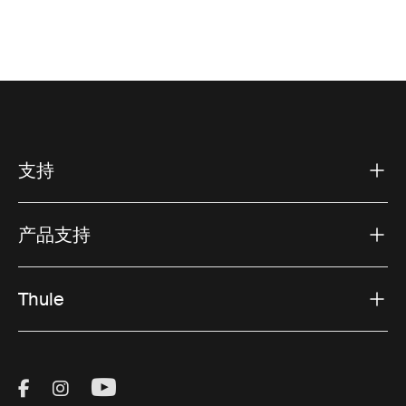
支持
产品支持
Thule
Visit Thule on Facebook (external link)
Visit Thule on Instagram (external link)
Visit Thule on Youtube (external lin