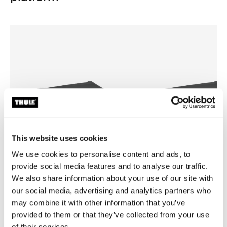
This website uses cookies
We use cookies to personalise content and ads, to
provide social media features and to analyse our traffic.
We also share information about your use of our site with
Thule Arcos box M
Thule Arcos box L
our social media, advertising and analytics partners who
中号硬壳拖车箱
大号硬壳拖车箱
may combine it with other information that you’ve
provided to them or that they’ve collected from your use
of their services.