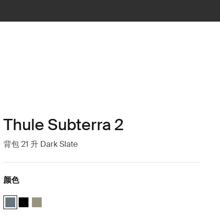
Thule Subterra 2
背包 21 升 Dark Slate
颜色
Thule Subterra backpack 21L 深灰色 (selected)
Thule Subterra backpack 21L 黑色
Thule Subterra backpack 21L 香根草灰色