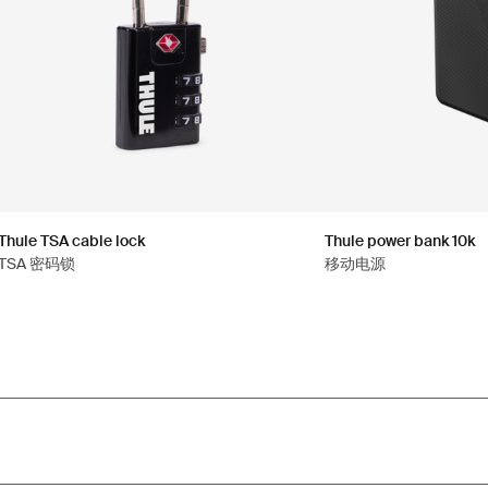
Thule TSA cable lock
Thule power bank 10k
TSA 密码锁
移动电源