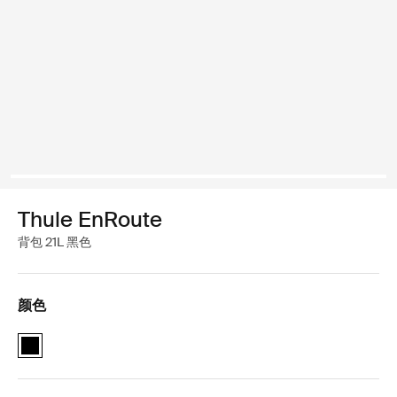
Thule EnRoute
背包 21L 黑色
颜色
Thule EnRoute backpack 21L 黑色 (selected)