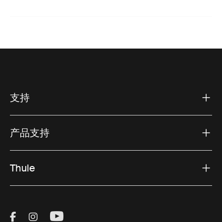
支持
产品支持
Thule
Visit Thule on Facebook (external link)
Visit Thule on Instagram (external link)
Visit Thule on Youtube (external lin