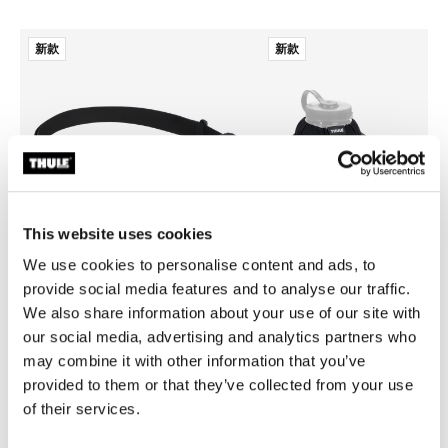
新款
新款
This website uses cookies
We use cookies to personalise content and ads, to
provide social media features and to analyse our traffic.
We also share information about your use of our site with
our social media, advertising and analytics partners who
Thule EnRoute
Thule EnRoute
may combine it with other information that you’ve
小包 2L 黑色
水瓶架 黑色
provided to them or that they’ve collected from your use
of their services.