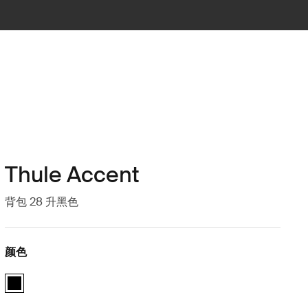
Thule Accent
背包 28 升黑色
颜色
Thule Accent backpack 28L 黑色 (selected)