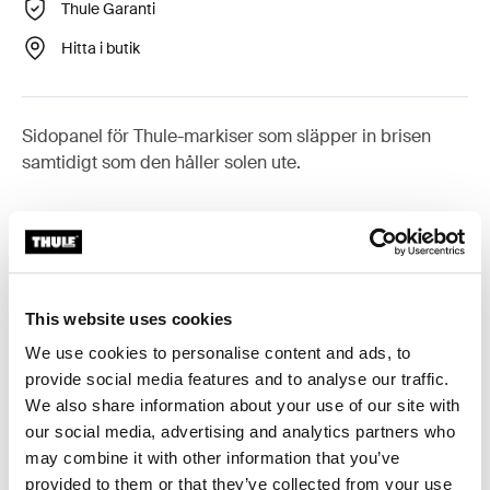
Thule Garanti
Hitta i butik
Sidopanel för Thule-markiser som släpper in brisen
samtidigt som den håller solen ute.
Tillbehör till Thule Sun Blocker G2
Side
This website uses cookies
We use cookies to personalise content and ads, to
provide social media features and to analyse our traffic.
Tillgänglig online
We also share information about your use of our site with
our social media, advertising and analytics partners who
may combine it with other information that you’ve
provided to them or that they’ve collected from your use