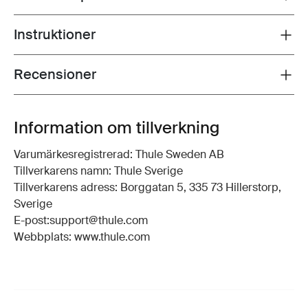
Instruktioner
Toggle guides and instructions
Recensioner
Toggle overview
Information om tillverkning
Varumärkesregistrerad: Thule Sweden AB
Tillverkarens namn: Thule Sverige
Tillverkarens adress: Borggatan 5, 335 73 Hillerstorp,
Sverige
E-post:support@thule.com
Webbplats: www.thule.com