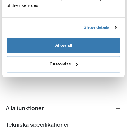
of their services.
Show details
Allow all
Thule Luxury Blocker Bag
Customize
panelförvaringsväska, svart
Alla funktioner
Toggle features
Tekniska specifikationer
Toggle techspec