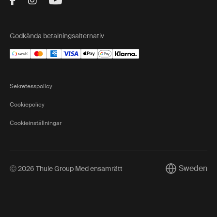
Visit Thule on Facebook (external link)
Visit Thule on Instagram (external link)
Visit Thule on Youtube (external lin
Godkända betalningsalternativ
Sekretesspolicy
Cookiepolicy
Cookieinställningar
Sweden
Ⓒ 2026 Thule Group Med ensamrätt
Current marke