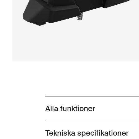
Alla funktioner
Toggle features
Tekniska specifikationer
Toggle techspec