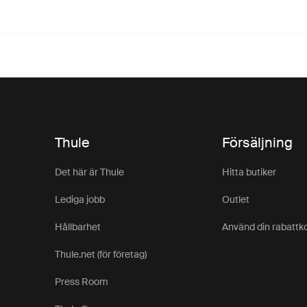
Thule
Försäljning
Det här är Thule
Hitta butiker
Lediga jobb
Outlet
Hållbarhet
Använd din rabattk
Thule.net (för företag)
Press Room