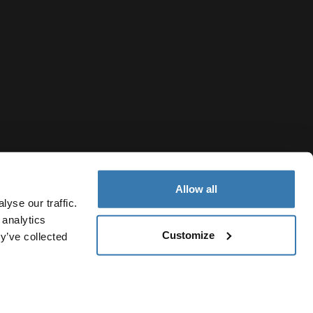
Allow all
yse our traffic.
 analytics
Customize
y’ve collected
Sweden
sspolicy
Cookiepolicy
Cookieinställningar
Current market/S