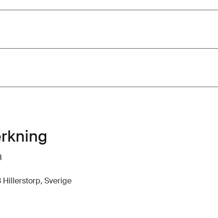
erkning
B
 Hillerstorp, Sverige