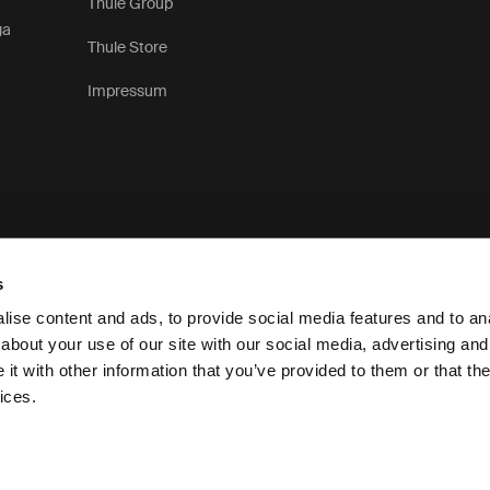
Thule Group
ga
Thule Store
Impressum
s
ise content and ads, to provide social media features and to anal
about your use of our site with our social media, advertising and
t with other information that you’ve provided to them or that the
Sekrete
ices.