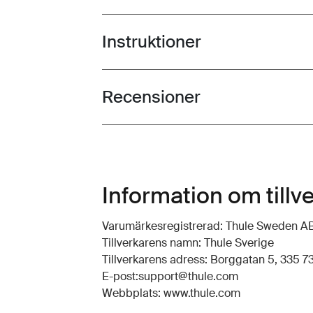
Instruktioner
Toggle guides and instructions
Recensioner
Toggle overview
Information om tillv
Varumärkesregistrerad: Thule Sweden A
Tillverkarens namn: Thule Sverige
Tillverkarens adress: Borggatan 5, 335 73
E-post:support@thule.com
Webbplats: www.thule.com