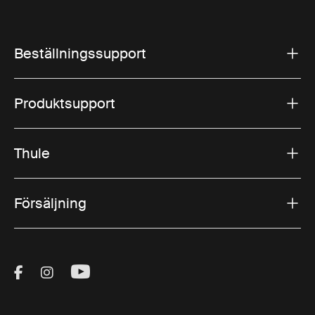
Beställningssupport
Produktsupport
Thule
Försäljning
Visit Thule on Facebook (external link)
Visit Thule on Instagram (external link)
Visit Thule on Youtube (external lin