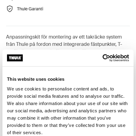
Thule Garanti
Anpassningskit för montering av ett takräcke system
från Thule på fordon med integrerade fästpunkter, T-
profil eller anpassade fästpunkter för
takräckesmontering.
This website uses cookies
We use cookies to personalise content and ads, to
provide social media features and to analyse our traffic.
Alla funktioner
Toggle features
We also share information about your use of our site with
our social media, advertising and analytics partners who
Tekniska specifikationer
Toggle techspec
may combine it with other information that you’ve
provided to them or that they’ve collected from your use
Instruktioner
Toggle guides and instructions
of their services.